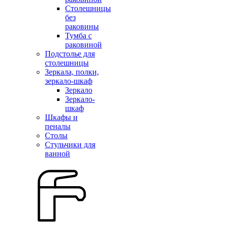
Столешницы
без
раковины
Тумба с
раковиной
Подстолье для
столешницы
Зеркала, полки,
зеркало-шкаф
Зеркало
Зеркало-
шкаф
Шкафы и
пеналы
Столы
Стульчики для
ванной