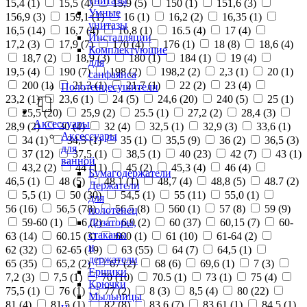
унитазы
15,4 (
1
)
15,5 (
4
)
15,9 (
5
)
150 (
1
)
151,6 (
3
)
Умные
156,9 (
3
)
159,1 (
1
)
16 (
1
)
16,2 (
2
)
16,35 (
1
)
унитазы
16,5 (
14
)
16,7 (
4
)
16,8 (
1
)
16.5 (
4
)
17 (
4
)
Инсталляции
17,2 (
3
)
17,9 (
7
)
170 (
4
)
176 (
1
)
18 (
8
)
18,6 (
4
)
Комплектующие
18,7 (
2
)
18,9 (
3
)
180 (
1
)
184 (
1
)
19 (
4
)
для
19,5 (
4
)
190 (
7
)
198 (
2
)
198,2 (
2
)
2,3 (
1
)
20 (
1
)
санфаянса
200 (
1
)
21,3 (
1
)
21,7 (
1
)
22 (
2
)
23 (
4
)
Полотенцесушители
23,2 (
1
)
23,6 (
1
)
24 (
5
)
24,6 (
20
)
240 (
5
)
25 (
1
)
25,5 (
20
)
25,9 (
2
)
25.5 (
1
)
27,2 (
2
)
28,4 (
3
)
Аксессуары
28,9 (
2
)
30 (
4
)
32 (
4
)
32,5 (
1
)
32,9 (
3
)
33,6 (
1
)
Аксессуары
34 (
1
)
34,5 (
1
)
35 (
1
)
35,5 (
9
)
36 (
2
)
36,5 (
3
)
для
37 (
12
)
37,5 (
1
)
38,5 (
1
)
40 (
23
)
42 (
7
)
43 (
1
)
ванной
43,2 (
2
)
44 (
11
)
45 (
2
)
45,3 (
4
)
46 (
4
)
Бумагодержатели
46,5 (
1
)
48 (
5
)
48,1 (
1
)
48,7 (
4
)
48,8 (
5
)
48.7 (
2
)
Держатели
5,5 (
1
)
50 (
30
)
54,5 (
1
)
55 (
11
)
55,0 (
1
)
для
56 (
16
)
56,5 (
78
)
56.5 (
8
)
560 (
1
)
57 (
8
)
59 (
9
)
полотенец
Дозаторы,
59-60 (
1
)
6 (
2
)
6,9 (
2
)
60 (
37
)
60,15 (
7
)
60-
стаканы
63 (
14
)
60.15 (
3
)
600 (
1
)
61 (
10
)
61-64 (
2
)
и
62 (
32
)
62-65 (
19
)
63 (
55
)
64 (
7
)
64,5 (
1
)
держатели
65 (
35
)
65,2 (
2
)
67 (
2
)
68 (
6
)
69,6 (
1
)
7 (
3
)
Ершики
7,2 (
3
)
7,5 (
1
)
70 (
10
)
70.5 (
1
)
73 (
1
)
75 (
4
)
Крючки
75,5 (
1
)
76 (
1
)
77 (
2
)
8 (
3
)
8,5 (
4
)
80 (
22
)
Мыльницы
81 (
4
)
81,5 (
1
)
82 (
8
)
83,6 (
7
)
83,61 (
1
)
84,5 (
1
)