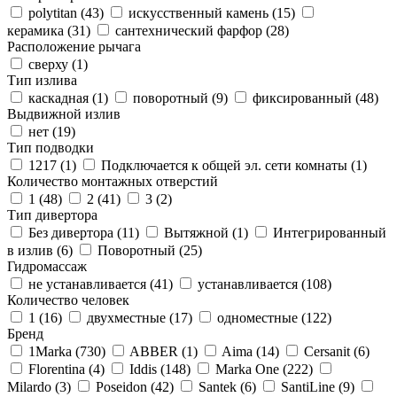
polytitan (
43
)
искусственный камень (
15
)
керамика (
31
)
сантехнический фарфор (
28
)
Расположение рычага
сверху (
1
)
Тип излива
каскадная (
1
)
поворотный (
9
)
фиксированный (
48
)
Выдвижной излив
нет (
19
)
Тип подводки
1217 (
1
)
Подключается к общей эл. сети комнаты (
1
)
Количество монтажных отверстий
1 (
48
)
2 (
41
)
3 (
2
)
Тип дивертора
Без дивертора (
11
)
Вытяжной (
1
)
Интегрированный
в излив (
6
)
Поворотный (
25
)
Гидромассаж
не устанавливается (
41
)
устанавливается (
108
)
Количество человек
1 (
16
)
двухместные (
17
)
одноместные (
122
)
Бренд
1Marka (
730
)
ABBER (
1
)
Aima (
14
)
Cersanit (
6
)
Florentina (
4
)
Iddis (
148
)
Marka One (
222
)
Milardo (
3
)
Poseidon (
42
)
Santek (
6
)
SantiLine (
9
)