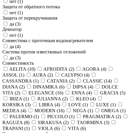
нет (
1
)
Защита от обратного потока
нет (
1
)
Защита от перекручивания
да (
3
)
Девиатор
нет (
1
)
Совместима с проточным водонагревателем
да (
4
)
Система против известковых отложений
да (
3
)
Совместимость
AELITA (
10
)
AFRODITA (
2
)
AGORA (
4
)
ASSOL (
1
)
AURA (
2
)
CALYPSO (
4
)
CASSANDRA (
1
)
CATANIA (
2
)
CLASSIC (
14
)
DIANA (
2
)
DINAMIKA (
6
)
DIPSA (
4
)
DOLCE
VITA (
2
)
ELEGANCE (
16
)
ENNA (
4
)
GRACIA (
5
)
IBIZA (
1
)
JULIANNA (
2
)
KLEO (
4
)
KORSIKA (
3
)
LIBRA (
4
)
LOVE (
1
)
LUXE (
1
)
MEDEA (
4
)
MODERN (
16
)
NEGA (
1
)
OMEGA (
1
)
PALERMO (
1
)
PICCOLO (
1
)
PRAGMATIKA (
2
)
RAGUZA (
8
)
SIRAKUSA (
2
)
TAORMINA (
3
)
TRAPANI (
1
)
VIOLA (
6
)
VITA (
6
)