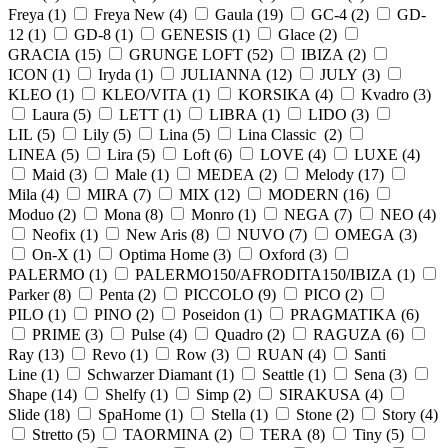
Freya (
1
)
Freya New (
4
)
Gaula (
19
)
GC-4 (
2
)
GD-
12 (
1
)
GD-8 (
1
)
GENESIS (
1
)
Glace (
2
)
GRACIA (
15
)
GRUNGE LOFT (
52
)
IBIZA (
2
)
ICON (
1
)
Iryda (
1
)
JULIANNA (
12
)
JULY (
3
)
KLEO (
1
)
KLEO/VITA (
1
)
KORSIKA (
4
)
Kvadro (
3
)
Laura (
5
)
LETT (
1
)
LIBRA (
1
)
LIDO (
3
)
LIL (
5
)
Lily (
5
)
Lina (
5
)
Lina Classic (
2
)
LINEA (
5
)
Lira (
5
)
Loft (
6
)
LOVE (
4
)
LUXE (
4
)
Maid (
3
)
Male (
1
)
MEDEA (
2
)
Melody (
17
)
Mila (
4
)
MIRA (
7
)
MIX (
12
)
MODERN (
16
)
Moduo (
2
)
Mona (
8
)
Monro (
1
)
NEGA (
7
)
NEO (
4
)
Neofix (
1
)
New Aris (
8
)
NUVO (
7
)
OMEGA (
3
)
On-X (
1
)
Optima Home (
3
)
Oxford (
3
)
PALERMO (
1
)
PALERMO150/AFRODITA150/IBIZA (
1
)
Parker (
8
)
Penta (
2
)
PICCOLO (
9
)
PICO (
2
)
PILO (
1
)
PINO (
2
)
Poseidon (
1
)
PRAGMATIKA (
6
)
PRIME (
3
)
Pulse (
4
)
Quadro (
2
)
RAGUZA (
6
)
Ray (
13
)
Revo (
1
)
Row (
3
)
RUAN (
4
)
Santi
Line (
1
)
Schwarzer Diamant (
1
)
Seattle (
1
)
Sena (
3
)
Shape (
14
)
Shelfy (
1
)
Simp (
2
)
SIRAKUSA (
4
)
Slide (
18
)
SpaHome (
1
)
Stella (
1
)
Stone (
2
)
Story (
4
)
Stretto (
5
)
TAORMINA (
2
)
TERA (
8
)
Tiny (
5
)