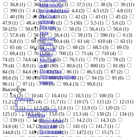
36,8 (
1
)
360 (
1
)
37 (
3
)
37,5 (
1
)
38 (
3
)
39 (
11
)
комплекты
390 (
1
)
4 (
2
)
4,2 (
1
)
4,4 (
2
)
4,5 (
12
)
4,8 (
11
)
гидромассажа
Массаж
40 (
19
)
41 (
2
)
410 (
1
)
42 (
2
)
43 (
1
)
45 (
2
)
общий
47,9 (
1
)
48,4 (
1
)
49 (
2
)
5 (
30
)
5,5 (
1
)
5,6 (
2
)
Массаж
50 (
25
)
50,6 (
1
)
55 (
3
)
56 (
5
)
56,4 (
1
)
56,6 (
1
)
тела
57,6 (
4
)
58 (
4
)
58,4 (
1
)
59 (
15
)
590 (
1
)
6 (
3
)
Массаж
6,8 (
1
)
60 (
94
)
60,4 (
4
)
61 (
4
)
610 (
4
)
62 (
1
)
спины
65 (
4
)
66 (
10
)
67 (
2
)
68 (
2
)
68,5 (
3
)
69 (
5
)
Массаж
69,4 (
1
)
70 (
120
)
700 (
1
)
71 (
4
)
710 (
4
)
шиацу
74 (
2
)
74,6 (
4
)
75 (
62
)
76,5 (
1
)
77 (
3
)
78 (
2
)
Массаж
79 (
4
)
8,9 (
1
)
80 (
80
)
80,6 (
1
)
800 (
1
)
81 (
6
)
ног
Подсветка
84 (
3
)
84,6 (
1
)
85 (
3
)
86 (
1
)
86,5 (
2
)
87 (
2
)
Дополнительные
89,6 (
5
)
90 (
49
)
900 (
1
)
93 (
1
)
94 (
5
)
95 (
6
)
опции
96 (
1
)
97 (
1
)
99 (
3
)
99,4 (
3
)
99,6 (
1
)
Высота, см
1,6 (
2
)
10 (
4
)
10,4 (
1
)
10,5 (
1
)
100 (
5
)
Унитазы
11,2 (
2
)
11,5 (
4
)
11,7 (
1
)
110 (
7
)
115 (
2
)
12 (
11
)
и
12,1 (
1
)
12,5 (
9
)
12,6 (
1
)
12,9 (
1
)
120 (
2
)
полотенцесушители
125 (
1
)
13,5 (
4
)
13,6 (
5
)
13.3 (
4
)
130 (
2
)
134 (
1
)
Унитазы
139 (
1
)
14 (
1
)
14,1 (
2
)
14,2 (
1
)
14,3 (
2
)
Напольные
14,6 (
4
)
14,7 (
2
)
140 (
2
)
141 (
1
)
141,7 (
1
)
унитазы
Подвесные
144,8 (
1
)
145 (
1
)
1468 (
1
)
1472 (
1
)
15 (
7
)