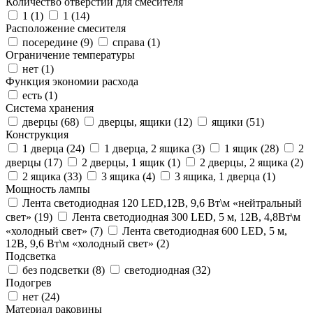
Количество отверстий для смесителя
1 (
1
)
1 (
14
)
Расположение смесителя
посередине (
9
)
справа (
1
)
Ограничение температуры
нет (
1
)
Функция экономии расхода
есть (
1
)
Система хранения
дверцы (
68
)
дверцы, ящики (
12
)
ящики (
51
)
Конструкция
1 дверца (
24
)
1 дверца, 2 ящика (
3
)
1 ящик (
28
)
2
дверцы (
17
)
2 дверцы, 1 ящик (
1
)
2 дверцы, 2 ящика (
2
)
2 ящика (
33
)
3 ящика (
4
)
3 ящика, 1 дверца (
1
)
Мощность лампы
Лента светодиодная 120 LED,12В, 9,6 Вт\м «нейтральный
свет» (
19
)
Лента светодиодная 300 LED, 5 м, 12В, 4,8Вт\м
«холодный свет» (
7
)
Лента светодиодная 600 LED, 5 м,
12В, 9,6 Вт\м «холодный свет» (
2
)
Подсветка
без подсветки (
8
)
светодиодная (
32
)
Подогрев
нет (
24
)
Материал раковины