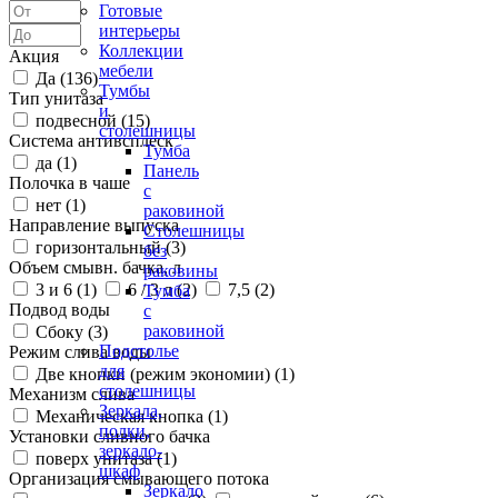
Готовые
интерьеры
Коллекции
Акция
мебели
Да (
136
)
Тумбы
Тип унитаза
и
подвесной (
15
)
столешницы
Система антивсплеск
Тумба
да (
1
)
Панель
Полочка в чаше
с
нет (
1
)
раковиной
Направление выпуска
Столешницы
горизонтальный (
3
)
без
Объем смывн. бачка, л
раковины
3 и 6 (
1
)
6 / 3 л (
2
)
7,5 (
2
)
Тумба
Подвод воды
с
раковиной
Сбоку (
3
)
Подстолье
Режим слива воды
для
Две кнопки (режим экономии) (
1
)
столешницы
Механизм слива
Зеркала,
Механическая кнопка (
1
)
полки,
Установки сливного бачка
зеркало-
поверх унитаза (
1
)
шкаф
Организация смывающего потока
Зеркало