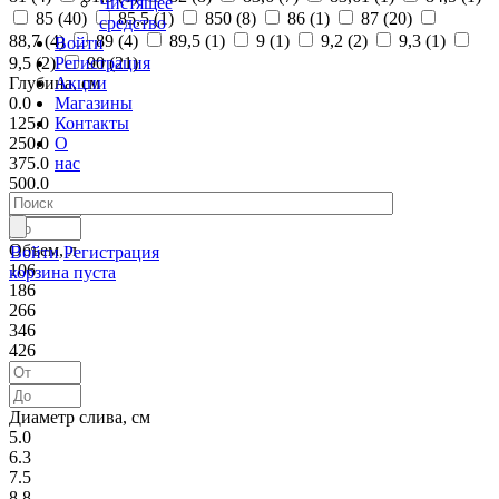
Чистящее
85 (
40
)
85,5 (
1
)
850 (
8
)
86 (
1
)
87 (
20
)
средство
88,7 (
4
)
89 (
4
)
89,5 (
1
)
9 (
1
)
9,2 (
2
)
9,3 (
1
)
Войти
Регистрация
9,5 (
2
)
90 (
21
)
Акции
Глубина, см
Магазины
0.0
Контакты
125.0
О
250.0
нас
375.0
500.0
Объем, л
Войти
Регистрация
106
корзина пуста
186
266
346
426
Диаметр слива, см
5.0
6.3
7.5
8.8