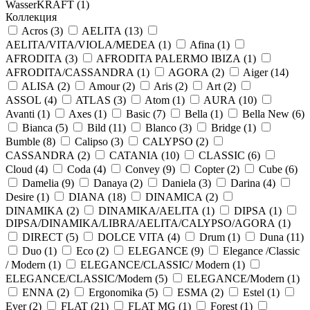
WasserKRAFT (
1
)
Коллекция
Acros (
3
)
AELITA (
13
)
AELITA/VITA/VIOLA/MEDEA (
1
)
Afina (
1
)
AFRODITA (
3
)
AFRODITA PALERMO IBIZA (
1
)
AFRODITA/CASSANDRA (
1
)
AGORA (
2
)
Aiger (
14
)
ALISA (
2
)
Amour (
2
)
Aris (
2
)
Art (
2
)
ASSOL (
4
)
ATLAS (
3
)
Atom (
1
)
AURA (
10
)
Avanti (
1
)
Axes (
1
)
Basic (
7
)
Bella (
1
)
Bella New (
6
)
Bianca (
5
)
Bild (
11
)
Blanco (
3
)
Bridge (
1
)
Bumble (
8
)
Calipso (
3
)
CALYPSO (
2
)
CASSANDRA (
2
)
CATANIA (
10
)
CLASSIC (
6
)
Cloud (
4
)
Coda (
4
)
Convey (
9
)
Copter (
2
)
Cube (
6
)
Damelia (
9
)
Danaya (
2
)
Daniela (
3
)
Darina (
4
)
Desire (
1
)
DIANA (
18
)
DINAMICA (
2
)
DINAMIKA (
2
)
DINAMIKA/AELITA (
1
)
DIPSA (
1
)
DIPSA/DINAMIKA/LIBRA/AELITA/CALYPSO/AGORA (
1
)
DIRECT (
5
)
DOLCE VITA (
4
)
Drum (
1
)
Duna (
11
)
Duo (
1
)
Eco (
2
)
ELEGANCE (
9
)
Elegance /Classic
/ Modern (
1
)
ELEGANCE/CLASSIC/ Modern (
1
)
ELEGANCE/CLASSIC/Modern (
5
)
ELEGANCE/Modern (
1
)
ENNA (
2
)
Ergonomika (
5
)
ESMA (
2
)
Estel (
1
)
Ever (
2
)
FLAT (
21
)
FLAT MG (
1
)
Forest (
1
)