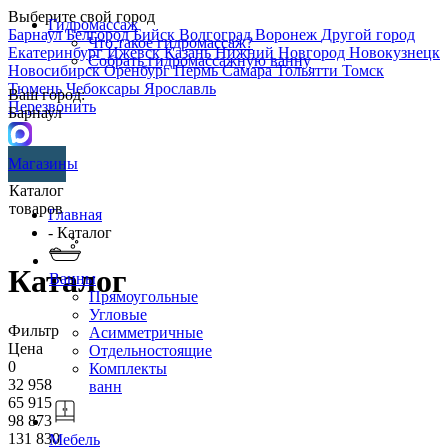
Выберите свой город
Гидромассаж
Барнаул
Белгород
Бийск
Волгоград
Воронеж
Другой город
Что такое гидромассаж?
Екатеринбург
Ижевск
Казань
Нижний Новгород
Новокузнецк
Собрать гидромассажную ванну
Новосибирск
Оренбург
Пермь
Самара
Тольятти
Томск
Тюмень
Чебоксары
Ярославль
Ваш город:
Перезвонить
Барнаул
Магазины
Каталог
товаров
Главная
- Каталог
Каталог
Ванны
Прямоугольные
Угловые
Фильтр
Асимметричные
Цена
Отдельностоящие
0
Комплекты
32 958
ванн
65 915
98 873
131 830
Мебель