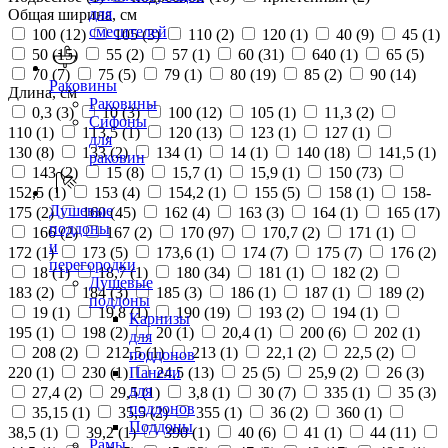
для
Общая ширина, см
смесителей
100 (
12
)
105 (
3
)
110 (
2
)
120 (
1
)
40 (
9
)
45 (
1
)
50 (
15
)
55 (
2
)
57 (
1
)
60 (
31
)
640 (
1
)
65 (
5
)
70 (
7
)
75 (
5
)
79 (
1
)
80 (
19
)
85 (
2
)
90 (
14
)
Раковины
Длина, см
Раковины
0,3 (
3
)
10 (
3
)
100 (
12
)
105 (
1
)
11,3 (
2
)
Сифоны
110 (
1
)
113,5 (
1
)
120 (
13
)
123 (
1
)
127 (
1
)
для
130 (
8
)
133 (
2
)
134 (
1
)
14 (
1
)
140 (
18
)
141,5 (
1
)
раковин
143 (
2
)
15 (
8
)
15,7 (
1
)
15,9 (
1
)
150 (
73
)
152,5 (
1
)
153 (
4
)
154,2 (
1
)
155 (
5
)
158 (
1
)
158-
Душевые
175 (
2
)
160 (
45
)
162 (
4
)
163 (
3
)
164 (
1
)
165 (
17
)
поддоны
166 (
2
)
167 (
2
)
170 (
97
)
170,7 (
2
)
171 (
1
)
и
172 (
1
)
173 (
5
)
173,6 (
1
)
174 (
7
)
175 (
7
)
176 (
2
)
перегородки
18 (
1
)
18,7 (
1
)
180 (
34
)
181 (
1
)
182 (
2
)
Душевые
183 (
2
)
184 (
3
)
185 (
3
)
186 (
1
)
187 (
1
)
189 (
2
)
поддоны
19 (
1
)
19,8 (
1
)
190 (
19
)
193 (
2
)
194 (
1
)
Карнизы
195 (
1
)
198 (
2
)
20 (
1
)
20,4 (
1
)
200 (
6
)
202 (
1
)
для
208 (
2
)
212,5 (
1
)
213 (
1
)
22,1 (
2
)
22,5 (
2
)
поддонов
220 (
1
)
230 (
1
)
24,5 (
13
)
25 (
5
)
25,9 (
2
)
26 (
3
)
Панели
для
27,4 (
2
)
29,5 (
1
)
3,8 (
1
)
30 (
7
)
335 (
1
)
35 (
3
)
поддонов
35,15 (
1
)
35,5 (
2
)
355 (
1
)
36 (
2
)
360 (
1
)
Поддоны
38,5 (
1
)
39,2 (
1
)
390 (
1
)
40 (
6
)
41 (
1
)
44 (
11
)
Рамы