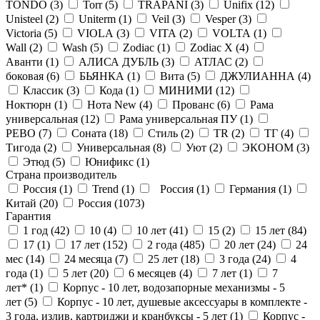
TONDO (
3
)
Torr (
5
)
TRAPANI (
3
)
Unifix (
12
)
Unisteel (
2
)
Uniterm (
1
)
Veil (
3
)
Vesper (
3
)
Victoria (
5
)
VIOLA (
3
)
VITA (
2
)
VOLTA (
1
)
Wall (
2
)
Wash (
5
)
Zodiac (
1
)
Zodiac X (
4
)
Аванти (
1
)
АЛИСА ДУБЛЬ (
3
)
АТЛАС (
2
)
боковая (
6
)
БЬЯНКА (
1
)
Вита (
5
)
ДЖУЛИАННА (
4
)
Классик (
3
)
Кода (
1
)
МИНИМИ (
12
)
Ноктюрн (
1
)
Нота New (
4
)
Прованс (
6
)
Рама
универсальная (
12
)
Рама универсальная ПУ (
1
)
РЕВО (
7
)
Соната (
18
)
Стиль (
2
)
ТR (
2
)
ТГ (
4
)
Тигода (
2
)
Универсальная (
8
)
Уют (
2
)
ЭКОНОМ (
3
)
Этюд (
5
)
Юнификс (
1
)
Страна производитель
Россия (
1
)
Trend (
1
)
Россия (
1
)
Германия (
1
)
Китай (
20
)
Россия (
1073
)
Гарантия
1 год (
42
)
10 (
4
)
10 лет (
41
)
15 (
2
)
15 лет (
84
)
17 (
1
)
17 лет (
152
)
2 года (
485
)
20 лет (
24
)
24
мес (
14
)
24 месяца (
7
)
25 лет (
18
)
3 года (
24
)
4
года (
1
)
5 лет (
20
)
6 месяцев (
4
)
7 лет (
1
)
7
лет* (
1
)
Корпус - 10 лет, водозапорные механизмы - 5
лет (
5
)
Корпус - 10 лет, душевые аксессуары в комплекте -
3 года, излив, картриджи и кранбуксы - 5 лет (
1
)
Корпус -