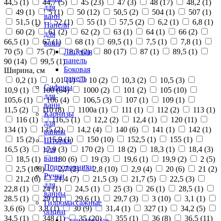
44,5 (
1
)
44,7 (
5
)
45 (
23
)
47 (
3
)
48 (
17
)
48,2 (
1
)
для
49 (
1
)
5 (
1
)
50 (
12
)
50,5 (
2
)
504 (
1
)
507 (
1
)
ванн
51,5 (
1
)
52 (
1
)
55 (
1
)
57,5 (
2
)
6,2 (
1
)
6,8 (
1
)
Панели
60 (
2
)
61 (
2
)
62 (
2
)
63 (
1
)
64 (
1
)
66 (
2
)
для
66,5 (
1
)
67 (
1
)
68 (
1
)
69,5 (
1
)
7,5 (
1
)
7,8 (
1
)
ванн
70 (
5
)
75 (
7
)
8,7 (
2
)
80 (
17
)
87 (
1
)
89,5 (
1
)
Лицевая
панель
90 (
14
)
99,5 (
1
)
Боковая
Ширина, см
панель
0,2 (
1
)
1,01 (
1
)
10 (
2
)
10,3 (
2
)
10,5 (
3
)
Сифоны
10,9 (
1
)
100 (
64
)
1000 (
2
)
101 (
2
)
105 (
10
)
для
105,6 (
1
)
106 (
4
)
106,5 (
3
)
107 (
1
)
109 (
1
)
ванн
11,5 (
2
)
110 (
8
)
1100а (
1
)
111 (
1
)
112 (
2
)
113 (
1
)
Карнизы
116 (
1
)
116,5 (
1
)
12,2 (
2
)
12,4 (
1
)
120 (
11
)
для
134 (
1
)
135 (
2
)
14,2 (
4
)
140 (
6
)
141 (
1
)
142 (
1
)
ванны
15 (
2
)
15,9 (
1
)
150 (
10
)
152,5 (
1
)
155 (
1
)
Шторки
16,5 (
3
)
17,9 (
3
)
170 (
2
)
18 (
2
)
18,3 (
1
)
18,4 (
3
)
для
ванн
18,5 (
1
)
180 (
6
)
19 (
3
)
19,6 (
1
)
19,9 (
2
)
2 (
5
)
Подголовники
2,5 (
108
)
2,7 (
2
)
2,8 (
10
)
2,9 (
4
)
20 (
6
)
21 (
2
)
Ручки
21,2 (
6
)
21,4 (
7
)
21,5 (
3
)
21,7 (
5
)
22,5 (
3
)
для
22,8 (
1
)
24 (
1
)
24,5 (
1
)
25 (
3
)
26 (
1
)
28,5 (
1
)
ванны
28.5 (
1
)
29 (
1
)
29,6 (
1
)
29,7 (
3
)
3 (
10
)
3,1 (
1
)
Гидромассажные
3,6 (
6
)
3,8 (
1
)
30 (
9
)
31,4 (
1
)
327 (
1
)
34,2 (
5
)
опции
34,5 (
1
)
348 (
1
)
35 (
20
)
355 (
1
)
36 (
8
)
36,5 (
11
)
Стандартные