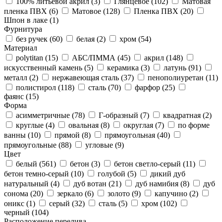
100% литьевой акрил (
3
)
Глянцевое (
102
)
Матовая
пленка ПВХ (
6
)
Матовое (
128
)
Пленка ПВХ (
20
)
Шпон в лаке (
1
)
Фурнитура
без ручек (
60
)
белая (
2
)
хром (
54
)
Материал
polytitan (
15
)
АБС/ПММА (
45
)
акрил (
148
)
искусственный камень (
5
)
керамика (
3
)
латунь (
91
)
металл (
2
)
нержавеющая сталь (
37
)
пенополиуретан (
11
)
полистирол (
118
)
сталь (
70
)
фарфор (
25
)
фаянс (
15
)
Форма
асимметричные (
78
)
Г-образный (
7
)
квадратная (
2
)
круглые (
4
)
овальная (
8
)
округлая (
7
)
по форме
ванны (
10
)
прямой (
8
)
прямоугольная (
40
)
прямоугольные (
88
)
угловые (
9
)
Цвет
белый (
561
)
бетон (
3
)
бетон светло-серый (
11
)
бетон темно-серый (
10
)
голубой (
5
)
дикий дуб
натуральный (
4
)
дуб вотан (
21
)
дуб намибия (
8
)
дуб
сонома (
20
)
зеркало (
6
)
золото (
9
)
капучино (
2
)
оникс (
1
)
серый (
32
)
сталь (
5
)
хром (
102
)
черный (
104
)
Расположение перелива