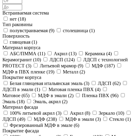
Встраиваемая система
нет (
18
)
Тип раковины
полувстраиваемая (
9
)
столешница (
1
)
Поверхность
глянцевая (
1
)
Материал корпуса
АБС/ПММА (
11
)
Акрил (
13
)
Керамика (
4
)
Керамогранит (
10
)
ЛДСП (
124
)
ЛДСП с технологией
PROTECT (
3
)
Литьевой мрамор (
9
)
МДФ (
187
)
МДФ в ПВХ пленке (
19
)
Металл (
2
)
Покрытие корпуса
Белая глянцевая итальянская эмаль (
3
)
ЛДСП (
62
)
ЛДСП в эмали (
1
)
Матовая пленка ПВХ (
4
)
Матовое (
65
)
МДФ в эмали (
2
)
Пленка ПВХ (
96
)
Эмаль (
18
)
Эмаль, акрил (
2
)
Материал фасада
100% литьевой акрил (
3
)
Акрил (
8
)
Зеркало (
10
)
ЛДСП (
49
)
МДФ (
238
)
МДФ в эмали (
3
)
Стекло (
1
)
Фрезерованный МДФ в эмале (
6
)
Покрытие фасада