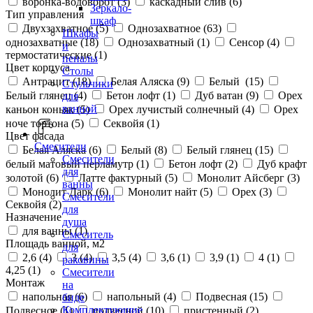
воронка-водоворот (
3
)
каскадный слив (
6
)
Зеркало-
Тип управления
шкаф
Двухзахватное (
5
)
Однозахватное (
63
)
Шкафы
однозахватные (
18
)
Однозахватный (
1
)
Сенсор (
4
)
и
термостатические (
1
)
пеналы
Цвет корпуса
Столы
Антрацит (
18
)
Белая Аляска (
9
)
Белый (
15
)
Стульчики
Белый глянец (
4
)
Бетон лофт (
1
)
Дуб ватан (
9
)
Орех
для
ванной
каньон коньяк (
5
)
Орех лучистый солнечный (
4
)
Орех
ноче тортона (
5
)
Секвойя (
1
)
Цвет фасада
Смесители
Белая Аляска (
6
)
Белый (
8
)
Белый глянец (
15
)
Смесители
белый матовый перламутр (
1
)
Бетон лофт (
2
)
Дуб крафт
для
золотой (
6
)
Латте фактурный (
5
)
Монолит Айсберг (
3
)
ванны
Монолит Дарк (
6
)
Монолит найт (
5
)
Орех (
3
)
Смесители
Секвойя (
2
)
для
Назначение
душа
для ванны (
1
)
Смеситель
Площадь ванной, м2
для
2,6 (
4
)
3 (
4
)
3,5 (
4
)
3,6 (
1
)
3,9 (
1
)
4 (
1
)
раковины
4,25 (
1
)
Смесители
Монтаж
на
напольная (
6
)
напольный (
4
)
Подвесная (
15
)
биде
Комплектующие
Подвесное (
1
)
подвесной (
10
)
пристенный (
2
)