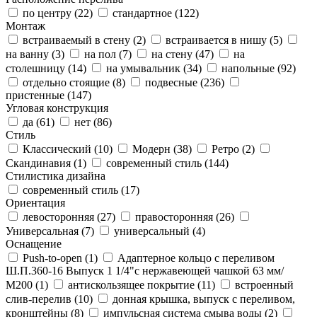
по центру (
22
)
стандартное (
122
)
Монтаж
встраиваемый в стену (
2
)
встраивается в нишу (
5
)
на ванну (
3
)
на пол (
7
)
на стену (
47
)
на
столешницу (
14
)
на умывальник (
34
)
напольные (
92
)
отдельно стоящие (
8
)
подвесные (
236
)
пристенные (
147
)
Угловая конструкция
да (
61
)
нет (
86
)
Стиль
Классический (
10
)
Модерн (
38
)
Ретро (
2
)
Скандинавия (
1
)
современный стиль (
144
)
Стилистика дизайна
современный стиль (
17
)
Ориентация
левосторонняя (
27
)
правосторонняя (
26
)
Универсальная (
7
)
универсальный (
4
)
Оснащение
Push-to-open (
1
)
Адаптерное кольцо с переливом
Ш.П.360-16 Выпуск 1 1/4"с нержавеющей чашкой 63 мм/
М200 (
1
)
антискользящее покрытие (
11
)
встроенный
слив-перелив (
10
)
донная крышка, выпуск с переливом,
кронштейны (
8
)
импульсная система смыва воды (
2
)