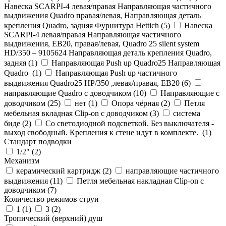
Навеска SCARPI-4 левая/правая Направляющая частичного
выдвижения Quadro правая/левая, Направляющая деталь
крепления Quadro, задняя Фурнитура Hettich (
5
)
Навеска
SCARPI-4 левая/правая Направляющая частичного
выдвижения, ЕВ20, правая/левая, Quadro 25 silent system
HD/350 – 9105624 Направляющая деталь крепления Quadro,
задняя (
1
)
Направляющая Push up Quadro25 Направляющая
Quadro (
1
)
Направляющая Push up частичного
выдвижения Quadro25 НР/350 ,левая/правая, ЕВ20 (
6
)
направляющие Quadro с доводчиком (
10
)
Направляющие с
доводчиком (
25
)
нет (
1
)
Опора чёрная (
2
)
Петля
мебельная вкладная Clip-on с доводчиком (
3
)
система
биде (
2
)
Со светодиодной подсветкой. Без выключателя -
выход свободный. Крепления к стене идут в комплекте. (
1
)
Стандарт подводки
1/2" (
2
)
Механизм
керамический картридж (
2
)
направляющие частичного
выдвижения (
11
)
Петля мебельная накладная Clip-on с
доводчиком (
7
)
Количество режимов струи
1 (
1
)
3 (
2
)
Тропический (верхний) душ