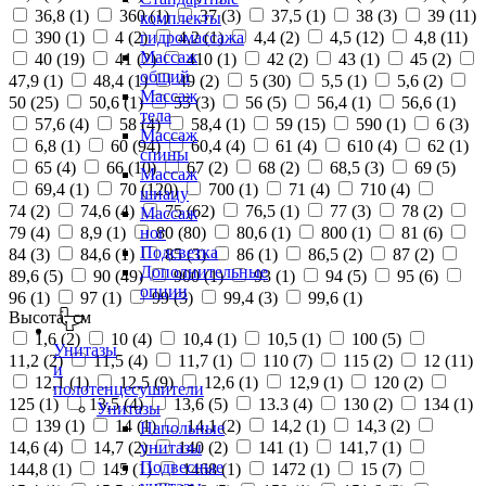
36,8 (
1
)
360 (
1
)
37 (
3
)
37,5 (
1
)
38 (
3
)
39 (
11
)
комплекты
390 (
1
)
4 (
2
)
4,2 (
1
)
4,4 (
2
)
4,5 (
12
)
4,8 (
11
)
гидромассажа
Массаж
40 (
19
)
41 (
2
)
410 (
1
)
42 (
2
)
43 (
1
)
45 (
2
)
общий
47,9 (
1
)
48,4 (
1
)
49 (
2
)
5 (
30
)
5,5 (
1
)
5,6 (
2
)
Массаж
50 (
25
)
50,6 (
1
)
55 (
3
)
56 (
5
)
56,4 (
1
)
56,6 (
1
)
тела
57,6 (
4
)
58 (
4
)
58,4 (
1
)
59 (
15
)
590 (
1
)
6 (
3
)
Массаж
6,8 (
1
)
60 (
94
)
60,4 (
4
)
61 (
4
)
610 (
4
)
62 (
1
)
спины
65 (
4
)
66 (
10
)
67 (
2
)
68 (
2
)
68,5 (
3
)
69 (
5
)
Массаж
69,4 (
1
)
70 (
120
)
700 (
1
)
71 (
4
)
710 (
4
)
шиацу
74 (
2
)
74,6 (
4
)
75 (
62
)
76,5 (
1
)
77 (
3
)
78 (
2
)
Массаж
79 (
4
)
8,9 (
1
)
80 (
80
)
80,6 (
1
)
800 (
1
)
81 (
6
)
ног
Подсветка
84 (
3
)
84,6 (
1
)
85 (
3
)
86 (
1
)
86,5 (
2
)
87 (
2
)
Дополнительные
89,6 (
5
)
90 (
49
)
900 (
1
)
93 (
1
)
94 (
5
)
95 (
6
)
опции
96 (
1
)
97 (
1
)
99 (
3
)
99,4 (
3
)
99,6 (
1
)
Высота, см
1,6 (
2
)
10 (
4
)
10,4 (
1
)
10,5 (
1
)
100 (
5
)
Унитазы
11,2 (
2
)
11,5 (
4
)
11,7 (
1
)
110 (
7
)
115 (
2
)
12 (
11
)
и
12,1 (
1
)
12,5 (
9
)
12,6 (
1
)
12,9 (
1
)
120 (
2
)
полотенцесушители
125 (
1
)
13,5 (
4
)
13,6 (
5
)
13.3 (
4
)
130 (
2
)
134 (
1
)
Унитазы
139 (
1
)
14 (
1
)
14,1 (
2
)
14,2 (
1
)
14,3 (
2
)
Напольные
14,6 (
4
)
14,7 (
2
)
140 (
2
)
141 (
1
)
141,7 (
1
)
унитазы
Подвесные
144,8 (
1
)
145 (
1
)
1468 (
1
)
1472 (
1
)
15 (
7
)