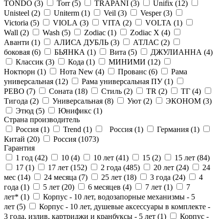
TONDO (
3
)
Torr (
5
)
TRAPANI (
3
)
Unifix (
12
)
Unisteel (
2
)
Uniterm (
1
)
Veil (
3
)
Vesper (
3
)
Victoria (
5
)
VIOLA (
3
)
VITA (
2
)
VOLTA (
1
)
Wall (
2
)
Wash (
5
)
Zodiac (
1
)
Zodiac X (
4
)
Аванти (
1
)
АЛИСА ДУБЛЬ (
3
)
АТЛАС (
2
)
боковая (
6
)
БЬЯНКА (
1
)
Вита (
5
)
ДЖУЛИАННА (
4
)
Классик (
3
)
Кода (
1
)
МИНИМИ (
12
)
Ноктюрн (
1
)
Нота New (
4
)
Прованс (
6
)
Рама
универсальная (
12
)
Рама универсальная ПУ (
1
)
РЕВО (
7
)
Соната (
18
)
Стиль (
2
)
ТR (
2
)
ТГ (
4
)
Тигода (
2
)
Универсальная (
8
)
Уют (
2
)
ЭКОНОМ (
3
)
Этюд (
5
)
Юнификс (
1
)
Страна производитель
Россия (
1
)
Trend (
1
)
Россия (
1
)
Германия (
1
)
Китай (
20
)
Россия (
1073
)
Гарантия
1 год (
42
)
10 (
4
)
10 лет (
41
)
15 (
2
)
15 лет (
84
)
17 (
1
)
17 лет (
152
)
2 года (
485
)
20 лет (
24
)
24
мес (
14
)
24 месяца (
7
)
25 лет (
18
)
3 года (
24
)
4
года (
1
)
5 лет (
20
)
6 месяцев (
4
)
7 лет (
1
)
7
лет* (
1
)
Корпус - 10 лет, водозапорные механизмы - 5
лет (
5
)
Корпус - 10 лет, душевые аксессуары в комплекте -
3 года, излив, картриджи и кранбуксы - 5 лет (
1
)
Корпус -