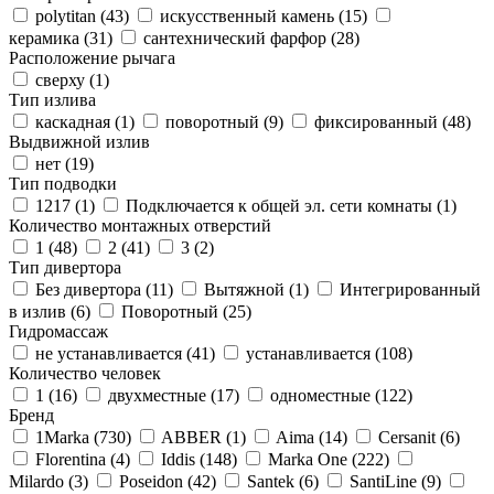
polytitan (
43
)
искусственный камень (
15
)
керамика (
31
)
сантехнический фарфор (
28
)
Расположение рычага
сверху (
1
)
Тип излива
каскадная (
1
)
поворотный (
9
)
фиксированный (
48
)
Выдвижной излив
нет (
19
)
Тип подводки
1217 (
1
)
Подключается к общей эл. сети комнаты (
1
)
Количество монтажных отверстий
1 (
48
)
2 (
41
)
3 (
2
)
Тип дивертора
Без дивертора (
11
)
Вытяжной (
1
)
Интегрированный
в излив (
6
)
Поворотный (
25
)
Гидромассаж
не устанавливается (
41
)
устанавливается (
108
)
Количество человек
1 (
16
)
двухместные (
17
)
одноместные (
122
)
Бренд
1Marka (
730
)
ABBER (
1
)
Aima (
14
)
Cersanit (
6
)
Florentina (
4
)
Iddis (
148
)
Marka One (
222
)
Milardo (
3
)
Poseidon (
42
)
Santek (
6
)
SantiLine (
9
)