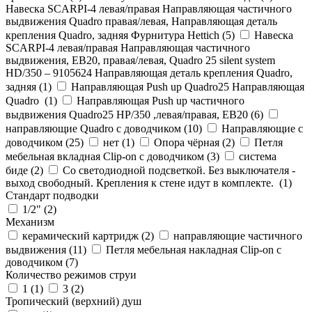
Навеска SCARPI-4 левая/правая Направляющая частичного
выдвижения Quadro правая/левая, Направляющая деталь
крепления Quadro, задняя Фурнитура Hettich (
5
)
Навеска
SCARPI-4 левая/правая Направляющая частичного
выдвижения, ЕВ20, правая/левая, Quadro 25 silent system
HD/350 – 9105624 Направляющая деталь крепления Quadro,
задняя (
1
)
Направляющая Push up Quadro25 Направляющая
Quadro (
1
)
Направляющая Push up частичного
выдвижения Quadro25 НР/350 ,левая/правая, ЕВ20 (
6
)
направляющие Quadro с доводчиком (
10
)
Направляющие с
доводчиком (
25
)
нет (
1
)
Опора чёрная (
2
)
Петля
мебельная вкладная Clip-on с доводчиком (
3
)
система
биде (
2
)
Со светодиодной подсветкой. Без выключателя -
выход свободный. Крепления к стене идут в комплекте. (
1
)
Стандарт подводки
1/2" (
2
)
Механизм
керамический картридж (
2
)
направляющие частичного
выдвижения (
11
)
Петля мебельная накладная Clip-on с
доводчиком (
7
)
Количество режимов струи
1 (
1
)
3 (
2
)
Тропический (верхний) душ