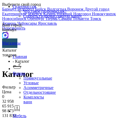
Выберите свой город
Гидромассаж
Барнаул
Белгород
Бийск
Волгоград
Воронеж
Другой город
Что такое гидромассаж?
Екатеринбург
Ижевск
Казань
Нижний Новгород
Новокузнецк
Собрать гидромассажную ванну
Новосибирск
Оренбург
Пермь
Самара
Тольятти
Томск
Тюмень
Чебоксары
Ярославль
Ваш город:
Перезвонить
Барнаул
Магазины
Каталог
товаров
Главная
- Каталог
Каталог
Ванны
Прямоугольные
Угловые
Фильтр
Асимметричные
Цена
Отдельностоящие
0
Комплекты
32 958
ванн
65 915
98 873
131 830
Мебель