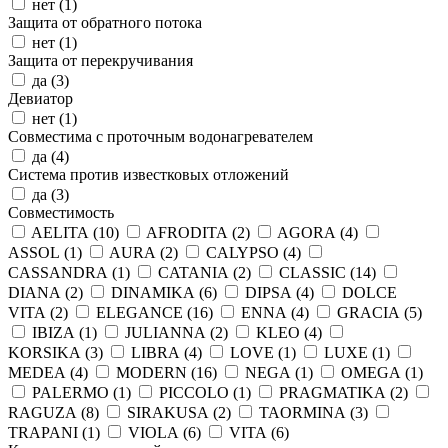
нет (
1
)
Защита от обратного потока
нет (
1
)
Защита от перекручивания
да (
3
)
Девиатор
нет (
1
)
Совместима с проточным водонагревателем
да (
4
)
Система против известковых отложений
да (
3
)
Совместимость
AELITA (
10
)
AFRODITA (
2
)
AGORA (
4
)
ASSOL (
1
)
AURA (
2
)
CALYPSO (
4
)
CASSANDRA (
1
)
CATANIA (
2
)
CLASSIC (
14
)
DIANA (
2
)
DINAMIKA (
6
)
DIPSA (
4
)
DOLCE
VITA (
2
)
ELEGANCE (
16
)
ENNA (
4
)
GRACIA (
5
)
IBIZA (
1
)
JULIANNA (
2
)
KLEO (
4
)
KORSIKA (
3
)
LIBRA (
4
)
LOVE (
1
)
LUXE (
1
)
MEDEA (
4
)
MODERN (
16
)
NEGA (
1
)
OMEGA (
1
)
PALERMO (
1
)
PICCOLO (
1
)
PRAGMATIKA (
2
)
RAGUZA (
8
)
SIRAKUSA (
2
)
TAORMINA (
3
)
TRAPANI (
1
)
VIOLA (
6
)
VITA (
6
)