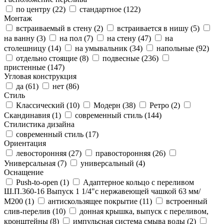
по центру (
22
)
стандартное (
122
)
Монтаж
встраиваемый в стену (
2
)
встраивается в нишу (
5
)
на ванну (
3
)
на пол (
7
)
на стену (
47
)
на
столешницу (
14
)
на умывальник (
34
)
напольные (
92
)
отдельно стоящие (
8
)
подвесные (
236
)
пристенные (
147
)
Угловая конструкция
да (
61
)
нет (
86
)
Стиль
Классический (
10
)
Модерн (
38
)
Ретро (
2
)
Скандинавия (
1
)
современный стиль (
144
)
Стилистика дизайна
современный стиль (
17
)
Ориентация
левосторонняя (
27
)
правосторонняя (
26
)
Универсальная (
7
)
универсальный (
4
)
Оснащение
Push-to-open (
1
)
Адаптерное кольцо с переливом
Ш.П.360-16 Выпуск 1 1/4"с нержавеющей чашкой 63 мм/
М200 (
1
)
антискользящее покрытие (
11
)
встроенный
слив-перелив (
10
)
донная крышка, выпуск с переливом,
кронштейны (
8
)
импульсная система смыва воды (
2
)