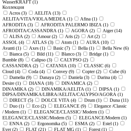
WasserKRAFT (
1
)
Коллекция
Acros (
3
)
AELITA (
13
)
AELITA/VITA/VIOLA/MEDEA (
1
)
Afina (
1
)
AFRODITA (
3
)
AFRODITA PALERMO IBIZA (
1
)
AFRODITA/CASSANDRA (
1
)
AGORA (
2
)
Aiger (
14
)
ALISA (
2
)
Amour (
2
)
Aris (
2
)
Art (
2
)
ASSOL (
4
)
ATLAS (
3
)
Atom (
1
)
AURA (
10
)
Avanti (
1
)
Axes (
1
)
Basic (
7
)
Bella (
1
)
Bella New (
6
)
Bianca (
5
)
Bild (
11
)
Blanco (
3
)
Bridge (
1
)
Bumble (
8
)
Calipso (
3
)
CALYPSO (
2
)
CASSANDRA (
2
)
CATANIA (
10
)
CLASSIC (
6
)
Cloud (
4
)
Coda (
4
)
Convey (
9
)
Copter (
2
)
Cube (
6
)
Damelia (
9
)
Danaya (
2
)
Daniela (
3
)
Darina (
4
)
Desire (
1
)
DIANA (
18
)
DINAMICA (
2
)
DINAMIKA (
2
)
DINAMIKA/AELITA (
1
)
DIPSA (
1
)
DIPSA/DINAMIKA/LIBRA/AELITA/CALYPSO/AGORA (
1
)
DIRECT (
5
)
DOLCE VITA (
4
)
Drum (
1
)
Duna (
11
)
Duo (
1
)
Eco (
2
)
ELEGANCE (
9
)
Elegance /Classic
/ Modern (
1
)
ELEGANCE/CLASSIC/ Modern (
1
)
ELEGANCE/CLASSIC/Modern (
5
)
ELEGANCE/Modern (
1
)
ENNA (
2
)
Ergonomika (
5
)
ESMA (
2
)
Estel (
1
)
Ever (
2
)
FLAT (
21
)
FLAT MG (
1
)
Forest (
1
)