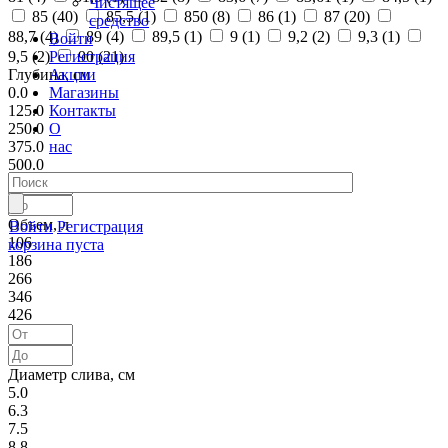
Чистящее
85 (
40
)
85,5 (
1
)
850 (
8
)
86 (
1
)
87 (
20
)
средство
88,7 (
4
)
89 (
4
)
89,5 (
1
)
9 (
1
)
9,2 (
2
)
9,3 (
1
)
Войти
Регистрация
9,5 (
2
)
90 (
21
)
Акции
Глубина, см
Магазины
0.0
Контакты
125.0
О
250.0
нас
375.0
500.0
Объем, л
Войти
Регистрация
106
корзина пуста
186
266
346
426
Диаметр слива, см
5.0
6.3
7.5
8.8