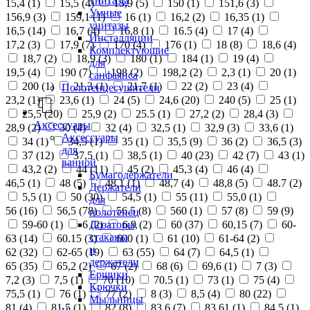
унитазы
15,4 (
1
)
15,5 (
4
)
15,9 (
5
)
150 (
1
)
151,6 (
3
)
Умные
156,9 (
3
)
159,1 (
1
)
16 (
1
)
16,2 (
2
)
16,35 (
1
)
унитазы
16,5 (
14
)
16,7 (
4
)
16,8 (
1
)
16.5 (
4
)
17 (
4
)
Инсталляции
17,2 (
3
)
17,9 (
7
)
170 (
4
)
176 (
1
)
18 (
8
)
18,6 (
4
)
Комплектующие
18,7 (
2
)
18,9 (
3
)
180 (
1
)
184 (
1
)
19 (
4
)
для
19,5 (
4
)
190 (
7
)
198 (
2
)
198,2 (
2
)
2,3 (
1
)
20 (
1
)
санфаянса
200 (
1
)
21,3 (
1
)
21,7 (
1
)
22 (
2
)
23 (
4
)
Полотенцесушители
23,2 (
1
)
23,6 (
1
)
24 (
5
)
24,6 (
20
)
240 (
5
)
25 (
1
)
25,5 (
20
)
25,9 (
2
)
25.5 (
1
)
27,2 (
2
)
28,4 (
3
)
Аксессуары
28,9 (
2
)
30 (
4
)
32 (
4
)
32,5 (
1
)
32,9 (
3
)
33,6 (
1
)
Аксессуары
34 (
1
)
34,5 (
1
)
35 (
1
)
35,5 (
9
)
36 (
2
)
36,5 (
3
)
для
37 (
12
)
37,5 (
1
)
38,5 (
1
)
40 (
23
)
42 (
7
)
43 (
1
)
ванной
43,2 (
2
)
44 (
11
)
45 (
2
)
45,3 (
4
)
46 (
4
)
Бумагодержатели
46,5 (
1
)
48 (
5
)
48,1 (
1
)
48,7 (
4
)
48,8 (
5
)
48.7 (
2
)
Держатели
5,5 (
1
)
50 (
30
)
54,5 (
1
)
55 (
11
)
55,0 (
1
)
для
56 (
16
)
56,5 (
78
)
56.5 (
8
)
560 (
1
)
57 (
8
)
59 (
9
)
полотенец
Дозаторы,
59-60 (
1
)
6 (
2
)
6,9 (
2
)
60 (
37
)
60,15 (
7
)
60-
стаканы
63 (
14
)
60.15 (
3
)
600 (
1
)
61 (
10
)
61-64 (
2
)
и
62 (
32
)
62-65 (
19
)
63 (
55
)
64 (
7
)
64,5 (
1
)
держатели
65 (
35
)
65,2 (
2
)
67 (
2
)
68 (
6
)
69,6 (
1
)
7 (
3
)
Ершики
7,2 (
3
)
7,5 (
1
)
70 (
10
)
70.5 (
1
)
73 (
1
)
75 (
4
)
Крючки
75,5 (
1
)
76 (
1
)
77 (
2
)
8 (
3
)
8,5 (
4
)
80 (
22
)
Мыльницы
81 (
4
)
81,5 (
1
)
82 (
8
)
83,6 (
7
)
83,61 (
1
)
84,5 (
1
)