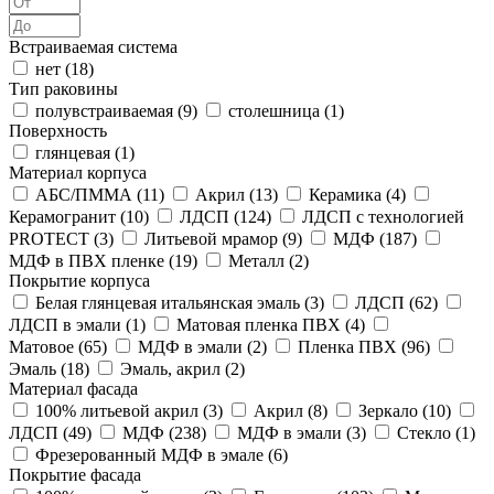
Встраиваемая система
нет (
18
)
Тип раковины
полувстраиваемая (
9
)
столешница (
1
)
Поверхность
глянцевая (
1
)
Материал корпуса
АБС/ПММА (
11
)
Акрил (
13
)
Керамика (
4
)
Керамогранит (
10
)
ЛДСП (
124
)
ЛДСП с технологией
PROTECT (
3
)
Литьевой мрамор (
9
)
МДФ (
187
)
МДФ в ПВХ пленке (
19
)
Металл (
2
)
Покрытие корпуса
Белая глянцевая итальянская эмаль (
3
)
ЛДСП (
62
)
ЛДСП в эмали (
1
)
Матовая пленка ПВХ (
4
)
Матовое (
65
)
МДФ в эмали (
2
)
Пленка ПВХ (
96
)
Эмаль (
18
)
Эмаль, акрил (
2
)
Материал фасада
100% литьевой акрил (
3
)
Акрил (
8
)
Зеркало (
10
)
ЛДСП (
49
)
МДФ (
238
)
МДФ в эмали (
3
)
Стекло (
1
)
Фрезерованный МДФ в эмале (
6
)
Покрытие фасада