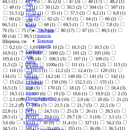
44,5 (
1
)
44,7 (
5
)
45 (
23
)
47 (
3
)
48 (
17
)
48,2 (
1
)
для
49 (
1
)
5 (
1
)
50 (
12
)
50,5 (
2
)
504 (
1
)
507 (
1
)
ванн
51,5 (
1
)
52 (
1
)
55 (
1
)
57,5 (
2
)
6,2 (
1
)
6,8 (
1
)
Панели
60 (
2
)
61 (
2
)
62 (
2
)
63 (
1
)
64 (
1
)
66 (
2
)
для
66,5 (
1
)
67 (
1
)
68 (
1
)
69,5 (
1
)
7,5 (
1
)
7,8 (
1
)
ванн
70 (
5
)
75 (
7
)
8,7 (
2
)
80 (
17
)
87 (
1
)
89,5 (
1
)
Лицевая
панель
90 (
14
)
99,5 (
1
)
Боковая
Ширина, см
панель
0,2 (
1
)
1,01 (
1
)
10 (
2
)
10,3 (
2
)
10,5 (
3
)
Сифоны
10,9 (
1
)
100 (
64
)
1000 (
2
)
101 (
2
)
105 (
10
)
для
105,6 (
1
)
106 (
4
)
106,5 (
3
)
107 (
1
)
109 (
1
)
ванн
11,5 (
2
)
110 (
8
)
1100а (
1
)
111 (
1
)
112 (
2
)
113 (
1
)
Карнизы
116 (
1
)
116,5 (
1
)
12,2 (
2
)
12,4 (
1
)
120 (
11
)
для
134 (
1
)
135 (
2
)
14,2 (
4
)
140 (
6
)
141 (
1
)
142 (
1
)
ванны
15 (
2
)
15,9 (
1
)
150 (
10
)
152,5 (
1
)
155 (
1
)
Шторки
16,5 (
3
)
17,9 (
3
)
170 (
2
)
18 (
2
)
18,3 (
1
)
18,4 (
3
)
для
ванн
18,5 (
1
)
180 (
6
)
19 (
3
)
19,6 (
1
)
19,9 (
2
)
2 (
5
)
Подголовники
2,5 (
108
)
2,7 (
2
)
2,8 (
10
)
2,9 (
4
)
20 (
6
)
21 (
2
)
Ручки
21,2 (
6
)
21,4 (
7
)
21,5 (
3
)
21,7 (
5
)
22,5 (
3
)
для
22,8 (
1
)
24 (
1
)
24,5 (
1
)
25 (
3
)
26 (
1
)
28,5 (
1
)
ванны
28.5 (
1
)
29 (
1
)
29,6 (
1
)
29,7 (
3
)
3 (
10
)
3,1 (
1
)
Гидромассажные
3,6 (
6
)
3,8 (
1
)
30 (
9
)
31,4 (
1
)
327 (
1
)
34,2 (
5
)
опции
34,5 (
1
)
348 (
1
)
35 (
20
)
355 (
1
)
36 (
8
)
36,5 (
11
)
Стандартные