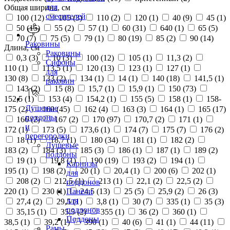
для
Общая ширина, см
смесителей
100 (
12
)
105 (
3
)
110 (
2
)
120 (
1
)
40 (
9
)
45 (
1
)
50 (
15
)
55 (
2
)
57 (
1
)
60 (
31
)
640 (
1
)
65 (
5
)
70 (
7
)
75 (
5
)
79 (
1
)
80 (
19
)
85 (
2
)
90 (
14
)
Раковины
Длина, см
Раковины
0,3 (
3
)
10 (
3
)
100 (
12
)
105 (
1
)
11,3 (
2
)
Сифоны
110 (
1
)
113,5 (
1
)
120 (
13
)
123 (
1
)
127 (
1
)
для
130 (
8
)
133 (
2
)
134 (
1
)
14 (
1
)
140 (
18
)
141,5 (
1
)
раковин
143 (
2
)
15 (
8
)
15,7 (
1
)
15,9 (
1
)
150 (
73
)
152,5 (
1
)
153 (
4
)
154,2 (
1
)
155 (
5
)
158 (
1
)
158-
Душевые
175 (
2
)
160 (
45
)
162 (
4
)
163 (
3
)
164 (
1
)
165 (
17
)
поддоны
166 (
2
)
167 (
2
)
170 (
97
)
170,7 (
2
)
171 (
1
)
и
172 (
1
)
173 (
5
)
173,6 (
1
)
174 (
7
)
175 (
7
)
176 (
2
)
перегородки
18 (
1
)
18,7 (
1
)
180 (
34
)
181 (
1
)
182 (
2
)
Душевые
183 (
2
)
184 (
3
)
185 (
3
)
186 (
1
)
187 (
1
)
189 (
2
)
поддоны
19 (
1
)
19,8 (
1
)
190 (
19
)
193 (
2
)
194 (
1
)
Карнизы
195 (
1
)
198 (
2
)
20 (
1
)
20,4 (
1
)
200 (
6
)
202 (
1
)
для
208 (
2
)
212,5 (
1
)
213 (
1
)
22,1 (
2
)
22,5 (
2
)
поддонов
220 (
1
)
230 (
1
)
24,5 (
13
)
25 (
5
)
25,9 (
2
)
26 (
3
)
Панели
для
27,4 (
2
)
29,5 (
1
)
3,8 (
1
)
30 (
7
)
335 (
1
)
35 (
3
)
поддонов
35,15 (
1
)
35,5 (
2
)
355 (
1
)
36 (
2
)
360 (
1
)
Поддоны
38,5 (
1
)
39,2 (
1
)
390 (
1
)
40 (
6
)
41 (
1
)
44 (
11
)
Рамы