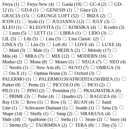
Freya (
1
)
Freya New (
4
)
Gaula (
19
)
GC-4 (
2
)
GD-
12 (
1
)
GD-8 (
1
)
GENESIS (
1
)
Glace (
2
)
GRACIA (
15
)
GRUNGE LOFT (
52
)
IBIZA (
2
)
ICON (
1
)
Iryda (
1
)
JULIANNA (
12
)
JULY (
3
)
KLEO (
1
)
KLEO/VITA (
1
)
KORSIKA (
4
)
Kvadro (
3
)
Laura (
5
)
LETT (
1
)
LIBRA (
1
)
LIDO (
3
)
LIL (
5
)
Lily (
5
)
Lina (
5
)
Lina Classic (
2
)
LINEA (
5
)
Lira (
5
)
Loft (
6
)
LOVE (
4
)
LUXE (
4
)
Maid (
3
)
Male (
1
)
MEDEA (
2
)
Melody (
17
)
Mila (
4
)
MIRA (
7
)
MIX (
12
)
MODERN (
16
)
Moduo (
2
)
Mona (
8
)
Monro (
1
)
NEGA (
7
)
NEO (
4
)
Neofix (
1
)
New Aris (
8
)
NUVO (
7
)
OMEGA (
3
)
On-X (
1
)
Optima Home (
3
)
Oxford (
3
)
PALERMO (
1
)
PALERMO150/AFRODITA150/IBIZA (
1
)
Parker (
8
)
Penta (
2
)
PICCOLO (
9
)
PICO (
2
)
PILO (
1
)
PINO (
2
)
Poseidon (
1
)
PRAGMATIKA (
6
)
PRIME (
3
)
Pulse (
4
)
Quadro (
2
)
RAGUZA (
6
)
Ray (
13
)
Revo (
1
)
Row (
3
)
RUAN (
4
)
Santi
Line (
1
)
Schwarzer Diamant (
1
)
Seattle (
1
)
Sena (
3
)
Shape (
14
)
Shelfy (
1
)
Simp (
2
)
SIRAKUSA (
4
)
Slide (
18
)
SpaHome (
1
)
Stella (
1
)
Stone (
2
)
Story (
4
)
Stretto (
5
)
TAORMINA (
2
)
TERA (
8
)
Tiny (
5
)