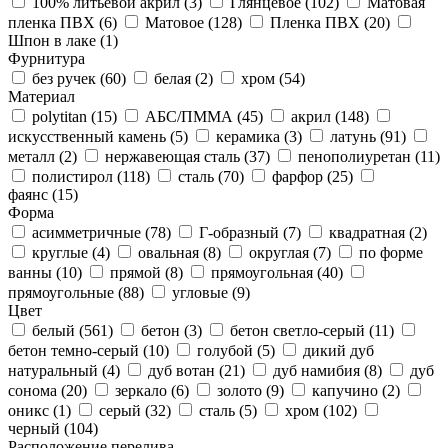
100% литьевой акрил (
3
)
Глянцевое (
102
)
Матовая
пленка ПВХ (
6
)
Матовое (
128
)
Пленка ПВХ (
20
)
Шпон в лаке (
1
)
Фурнитура
без ручек (
60
)
белая (
2
)
хром (
54
)
Материал
polytitan (
15
)
АБС/ПММА (
45
)
акрил (
148
)
искусственный камень (
5
)
керамика (
3
)
латунь (
91
)
металл (
2
)
нержавеющая сталь (
37
)
пенополиуретан (
11
)
полистирол (
118
)
сталь (
70
)
фарфор (
25
)
фаянс (
15
)
Форма
асимметричные (
78
)
Г-образный (
7
)
квадратная (
2
)
круглые (
4
)
овальная (
8
)
округлая (
7
)
по форме
ванны (
10
)
прямой (
8
)
прямоугольная (
40
)
прямоугольные (
88
)
угловые (
9
)
Цвет
белый (
561
)
бетон (
3
)
бетон светло-серый (
11
)
бетон темно-серый (
10
)
голубой (
5
)
дикий дуб
натуральный (
4
)
дуб вотан (
21
)
дуб намибия (
8
)
дуб
сонома (
20
)
зеркало (
6
)
золото (
9
)
капучино (
2
)
оникс (
1
)
серый (
32
)
сталь (
5
)
хром (
102
)
черный (
104
)
Расположение перелива