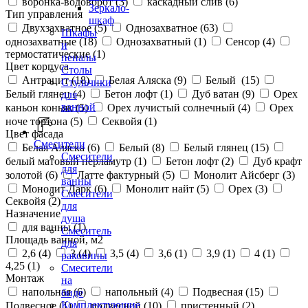
воронка-водоворот (
3
)
каскадный слив (
6
)
Зеркало-
Тип управления
шкаф
Двухзахватное (
5
)
Однозахватное (
63
)
Шкафы
однозахватные (
18
)
Однозахватный (
1
)
Сенсор (
4
)
и
термостатические (
1
)
пеналы
Цвет корпуса
Столы
Антрацит (
18
)
Белая Аляска (
9
)
Белый (
15
)
Стульчики
Белый глянец (
4
)
Бетон лофт (
1
)
Дуб ватан (
9
)
Орех
для
ванной
каньон коньяк (
5
)
Орех лучистый солнечный (
4
)
Орех
ноче тортона (
5
)
Секвойя (
1
)
Цвет фасада
Смесители
Белая Аляска (
6
)
Белый (
8
)
Белый глянец (
15
)
Смесители
белый матовый перламутр (
1
)
Бетон лофт (
2
)
Дуб крафт
для
золотой (
6
)
Латте фактурный (
5
)
Монолит Айсберг (
3
)
ванны
Монолит Дарк (
6
)
Монолит найт (
5
)
Орех (
3
)
Смесители
Секвойя (
2
)
для
Назначение
душа
для ванны (
1
)
Смеситель
Площадь ванной, м2
для
2,6 (
4
)
3 (
4
)
3,5 (
4
)
3,6 (
1
)
3,9 (
1
)
4 (
1
)
раковины
4,25 (
1
)
Смесители
Монтаж
на
напольная (
6
)
напольный (
4
)
Подвесная (
15
)
биде
Комплектующие
Подвесное (
1
)
подвесной (
10
)
пристенный (
2
)