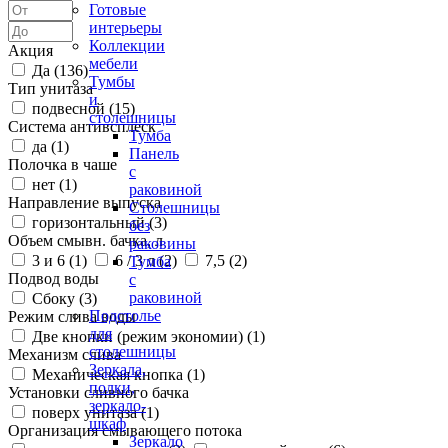
Готовые
интерьеры
Коллекции
Акция
мебели
Да (
136
)
Тумбы
Тип унитаза
и
подвесной (
15
)
столешницы
Система антивсплеск
Тумба
да (
1
)
Панель
Полочка в чаше
с
нет (
1
)
раковиной
Направление выпуска
Столешницы
горизонтальный (
3
)
без
Объем смывн. бачка, л
раковины
3 и 6 (
1
)
6 / 3 л (
2
)
7,5 (
2
)
Тумба
Подвод воды
с
раковиной
Сбоку (
3
)
Подстолье
Режим слива воды
для
Две кнопки (режим экономии) (
1
)
столешницы
Механизм слива
Зеркала,
Механическая кнопка (
1
)
полки,
Установки сливного бачка
зеркало-
поверх унитаза (
1
)
шкаф
Организация смывающего потока
Зеркало