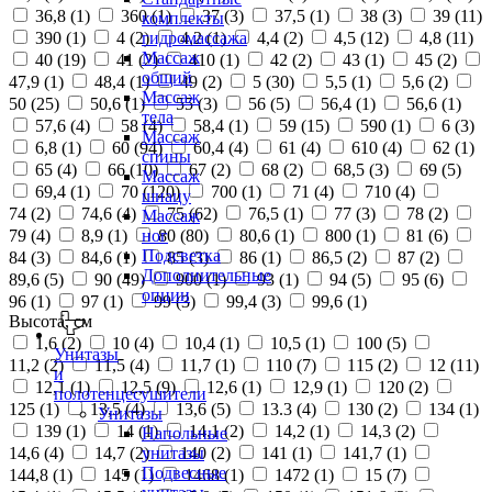
36,8 (
1
)
360 (
1
)
37 (
3
)
37,5 (
1
)
38 (
3
)
39 (
11
)
комплекты
390 (
1
)
4 (
2
)
4,2 (
1
)
4,4 (
2
)
4,5 (
12
)
4,8 (
11
)
гидромассажа
Массаж
40 (
19
)
41 (
2
)
410 (
1
)
42 (
2
)
43 (
1
)
45 (
2
)
общий
47,9 (
1
)
48,4 (
1
)
49 (
2
)
5 (
30
)
5,5 (
1
)
5,6 (
2
)
Массаж
50 (
25
)
50,6 (
1
)
55 (
3
)
56 (
5
)
56,4 (
1
)
56,6 (
1
)
тела
57,6 (
4
)
58 (
4
)
58,4 (
1
)
59 (
15
)
590 (
1
)
6 (
3
)
Массаж
6,8 (
1
)
60 (
94
)
60,4 (
4
)
61 (
4
)
610 (
4
)
62 (
1
)
спины
65 (
4
)
66 (
10
)
67 (
2
)
68 (
2
)
68,5 (
3
)
69 (
5
)
Массаж
69,4 (
1
)
70 (
120
)
700 (
1
)
71 (
4
)
710 (
4
)
шиацу
74 (
2
)
74,6 (
4
)
75 (
62
)
76,5 (
1
)
77 (
3
)
78 (
2
)
Массаж
79 (
4
)
8,9 (
1
)
80 (
80
)
80,6 (
1
)
800 (
1
)
81 (
6
)
ног
Подсветка
84 (
3
)
84,6 (
1
)
85 (
3
)
86 (
1
)
86,5 (
2
)
87 (
2
)
Дополнительные
89,6 (
5
)
90 (
49
)
900 (
1
)
93 (
1
)
94 (
5
)
95 (
6
)
опции
96 (
1
)
97 (
1
)
99 (
3
)
99,4 (
3
)
99,6 (
1
)
Высота, см
1,6 (
2
)
10 (
4
)
10,4 (
1
)
10,5 (
1
)
100 (
5
)
Унитазы
11,2 (
2
)
11,5 (
4
)
11,7 (
1
)
110 (
7
)
115 (
2
)
12 (
11
)
и
12,1 (
1
)
12,5 (
9
)
12,6 (
1
)
12,9 (
1
)
120 (
2
)
полотенцесушители
125 (
1
)
13,5 (
4
)
13,6 (
5
)
13.3 (
4
)
130 (
2
)
134 (
1
)
Унитазы
139 (
1
)
14 (
1
)
14,1 (
2
)
14,2 (
1
)
14,3 (
2
)
Напольные
14,6 (
4
)
14,7 (
2
)
140 (
2
)
141 (
1
)
141,7 (
1
)
унитазы
Подвесные
144,8 (
1
)
145 (
1
)
1468 (
1
)
1472 (
1
)
15 (
7
)