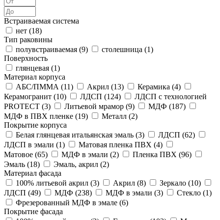
Встраиваемая система
нет (
18
)
Тип раковины
полувстраиваемая (
9
)
столешница (
1
)
Поверхность
глянцевая (
1
)
Материал корпуса
АБС/ПММА (
11
)
Акрил (
13
)
Керамика (
4
)
Керамогранит (
10
)
ЛДСП (
124
)
ЛДСП с технологией
PROTECT (
3
)
Литьевой мрамор (
9
)
МДФ (
187
)
МДФ в ПВХ пленке (
19
)
Металл (
2
)
Покрытие корпуса
Белая глянцевая итальянская эмаль (
3
)
ЛДСП (
62
)
ЛДСП в эмали (
1
)
Матовая пленка ПВХ (
4
)
Матовое (
65
)
МДФ в эмали (
2
)
Пленка ПВХ (
96
)
Эмаль (
18
)
Эмаль, акрил (
2
)
Материал фасада
100% литьевой акрил (
3
)
Акрил (
8
)
Зеркало (
10
)
ЛДСП (
49
)
МДФ (
238
)
МДФ в эмали (
3
)
Стекло (
1
)
Фрезерованный МДФ в эмале (
6
)
Покрытие фасада