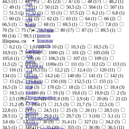
44,5 (
1
)
44,7 (
5
)
45 (
23
)
47 (
3
)
48 (
17
)
48,2 (
1
)
для
49 (
1
)
5 (
1
)
50 (
12
)
50,5 (
2
)
504 (
1
)
507 (
1
)
ванн
51,5 (
1
)
52 (
1
)
55 (
1
)
57,5 (
2
)
6,2 (
1
)
6,8 (
1
)
Панели
60 (
2
)
61 (
2
)
62 (
2
)
63 (
1
)
64 (
1
)
66 (
2
)
для
66,5 (
1
)
67 (
1
)
68 (
1
)
69,5 (
1
)
7,5 (
1
)
7,8 (
1
)
ванн
70 (
5
)
75 (
7
)
8,7 (
2
)
80 (
17
)
87 (
1
)
89,5 (
1
)
Лицевая
панель
90 (
14
)
99,5 (
1
)
Боковая
Ширина, см
панель
0,2 (
1
)
1,01 (
1
)
10 (
2
)
10,3 (
2
)
10,5 (
3
)
Сифоны
10,9 (
1
)
100 (
64
)
1000 (
2
)
101 (
2
)
105 (
10
)
для
105,6 (
1
)
106 (
4
)
106,5 (
3
)
107 (
1
)
109 (
1
)
ванн
11,5 (
2
)
110 (
8
)
1100а (
1
)
111 (
1
)
112 (
2
)
113 (
1
)
Карнизы
116 (
1
)
116,5 (
1
)
12,2 (
2
)
12,4 (
1
)
120 (
11
)
для
134 (
1
)
135 (
2
)
14,2 (
4
)
140 (
6
)
141 (
1
)
142 (
1
)
ванны
15 (
2
)
15,9 (
1
)
150 (
10
)
152,5 (
1
)
155 (
1
)
Шторки
16,5 (
3
)
17,9 (
3
)
170 (
2
)
18 (
2
)
18,3 (
1
)
18,4 (
3
)
для
ванн
18,5 (
1
)
180 (
6
)
19 (
3
)
19,6 (
1
)
19,9 (
2
)
2 (
5
)
Подголовники
2,5 (
108
)
2,7 (
2
)
2,8 (
10
)
2,9 (
4
)
20 (
6
)
21 (
2
)
Ручки
21,2 (
6
)
21,4 (
7
)
21,5 (
3
)
21,7 (
5
)
22,5 (
3
)
для
22,8 (
1
)
24 (
1
)
24,5 (
1
)
25 (
3
)
26 (
1
)
28,5 (
1
)
ванны
28.5 (
1
)
29 (
1
)
29,6 (
1
)
29,7 (
3
)
3 (
10
)
3,1 (
1
)
Гидромассажные
3,6 (
6
)
3,8 (
1
)
30 (
9
)
31,4 (
1
)
327 (
1
)
34,2 (
5
)
опции
34,5 (
1
)
348 (
1
)
35 (
20
)
355 (
1
)
36 (
8
)
36,5 (
11
)
Стандартные