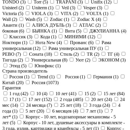
TONDO (
3
)
Torr (
5
)
TRAPANI (
3
)
Unifix (
12
)
Unisteel (
2
)
Uniterm (
1
)
Veil (
3
)
Vesper (
3
)
Victoria (
5
)
VIOLA (
3
)
VITA (
2
)
VOLTA (
1
)
Wall (
2
)
Wash (
5
)
Zodiac (
1
)
Zodiac X (
4
)
Аванти (
1
)
АЛИСА ДУБЛЬ (
3
)
АТЛАС (
2
)
боковая (
6
)
БЬЯНКА (
1
)
Вита (
5
)
ДЖУЛИАННА (
4
)
Классик (
3
)
Кода (
1
)
МИНИМИ (
12
)
Ноктюрн (
1
)
Нота New (
4
)
Прованс (
6
)
Рама
универсальная (
12
)
Рама универсальная ПУ (
1
)
РЕВО (
7
)
Соната (
18
)
Стиль (
2
)
ТR (
2
)
ТГ (
4
)
Тигода (
2
)
Универсальная (
8
)
Уют (
2
)
ЭКОНОМ (
3
)
Этюд (
5
)
Юнификс (
1
)
Страна производитель
Россия (
1
)
Trend (
1
)
Россия (
1
)
Германия (
1
)
Китай (
20
)
Россия (
1073
)
Гарантия
1 год (
42
)
10 (
4
)
10 лет (
41
)
15 (
2
)
15 лет (
84
)
17 (
1
)
17 лет (
152
)
2 года (
485
)
20 лет (
24
)
24
мес (
14
)
24 месяца (
7
)
25 лет (
18
)
3 года (
24
)
4
года (
1
)
5 лет (
20
)
6 месяцев (
4
)
7 лет (
1
)
7
лет* (
1
)
Корпус - 10 лет, водозапорные механизмы - 5
лет (
5
)
Корпус - 10 лет, душевые аксессуары в комплекте -
3 года, излив, картриджи и кранбуксы - 5 лет (
1
)
Корпус -