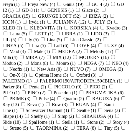
Freya (
1
)
Freya New (
4
)
Gaula (
19
)
GC-4 (
2
)
GD-
12 (
1
)
GD-8 (
1
)
GENESIS (
1
)
Glace (
2
)
GRACIA (
15
)
GRUNGE LOFT (
52
)
IBIZA (
2
)
ICON (
1
)
Iryda (
1
)
JULIANNA (
12
)
JULY (
3
)
KLEO (
1
)
KLEO/VITA (
1
)
KORSIKA (
4
)
Kvadro (
3
)
Laura (
5
)
LETT (
1
)
LIBRA (
1
)
LIDO (
3
)
LIL (
5
)
Lily (
5
)
Lina (
5
)
Lina Classic (
2
)
LINEA (
5
)
Lira (
5
)
Loft (
6
)
LOVE (
4
)
LUXE (
4
)
Maid (
3
)
Male (
1
)
MEDEA (
2
)
Melody (
17
)
Mila (
4
)
MIRA (
7
)
MIX (
12
)
MODERN (
16
)
Moduo (
2
)
Mona (
8
)
Monro (
1
)
NEGA (
7
)
NEO (
4
)
Neofix (
1
)
New Aris (
8
)
NUVO (
7
)
OMEGA (
3
)
On-X (
1
)
Optima Home (
3
)
Oxford (
3
)
PALERMO (
1
)
PALERMO150/AFRODITA150/IBIZA (
1
)
Parker (
8
)
Penta (
2
)
PICCOLO (
9
)
PICO (
2
)
PILO (
1
)
PINO (
2
)
Poseidon (
1
)
PRAGMATIKA (
6
)
PRIME (
3
)
Pulse (
4
)
Quadro (
2
)
RAGUZA (
6
)
Ray (
13
)
Revo (
1
)
Row (
3
)
RUAN (
4
)
Santi
Line (
1
)
Schwarzer Diamant (
1
)
Seattle (
1
)
Sena (
3
)
Shape (
14
)
Shelfy (
1
)
Simp (
2
)
SIRAKUSA (
4
)
Slide (
18
)
SpaHome (
1
)
Stella (
1
)
Stone (
2
)
Story (
4
)
Stretto (
5
)
TAORMINA (
2
)
TERA (
8
)
Tiny (
5
)