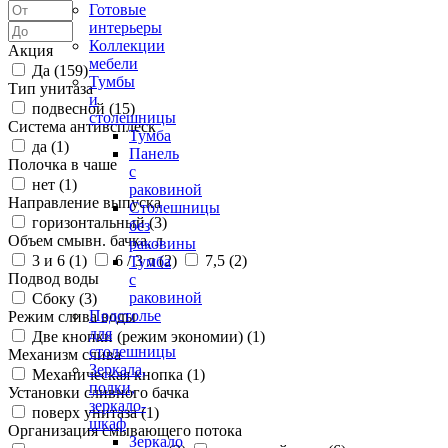
Готовые
интерьеры
Коллекции
Акция
мебели
Да (
159
)
Тумбы
Тип унитаза
и
подвесной (
15
)
столешницы
Система антивсплеск
Тумба
да (
1
)
Панель
Полочка в чаше
с
нет (
1
)
раковиной
Направление выпуска
Столешницы
горизонтальный (
3
)
без
Объем смывн. бачка, л
раковины
3 и 6 (
1
)
6 / 3 л (
2
)
7,5 (
2
)
Тумба
Подвод воды
с
раковиной
Сбоку (
3
)
Подстолье
Режим слива воды
для
Две кнопки (режим экономии) (
1
)
столешницы
Механизм слива
Зеркала,
Механическая кнопка (
1
)
полки,
Установки сливного бачка
зеркало-
поверх унитаза (
1
)
шкаф
Организация смывающего потока
Зеркало