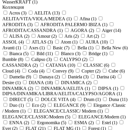
WasserKRAFT (
1
)
Коллекция
Acros (
3
)
AELITA (
13
)
AELITA/VITA/VIOLA/MEDEA (
1
)
Afina (
1
)
AFRODITA (
3
)
AFRODITA PALERMO IBIZA (
1
)
AFRODITA/CASSANDRA (
1
)
AGORA (
2
)
Aiger (
14
)
ALISA (
2
)
Amour (
2
)
Aris (
2
)
Art (
2
)
ASSOL (
4
)
ATLAS (
3
)
Atom (
1
)
AURA (
10
)
Avanti (
1
)
Axes (
1
)
Basic (
7
)
Bella (
1
)
Bella New (
6
)
Bianca (
5
)
Bild (
11
)
Blanco (
3
)
Bridge (
1
)
Bumble (
8
)
Calipso (
3
)
CALYPSO (
2
)
CASSANDRA (
2
)
CATANIA (
10
)
CLASSIC (
6
)
Cloud (
4
)
Coda (
4
)
Convey (
9
)
Copter (
2
)
Cube (
6
)
Damelia (
9
)
Danaya (
2
)
Daniela (
3
)
Darina (
4
)
Desire (
1
)
DIANA (
18
)
DINAMICA (
2
)
DINAMIKA (
2
)
DINAMIKA/AELITA (
1
)
DIPSA (
1
)
DIPSA/DINAMIKA/LIBRA/AELITA/CALYPSO/AGORA (
1
)
DIRECT (
5
)
DOLCE VITA (
4
)
Drum (
1
)
Duna (
11
)
Duo (
1
)
Eco (
2
)
ELEGANCE (
9
)
Elegance /Classic
/ Modern (
1
)
ELEGANCE/CLASSIC/ Modern (
1
)
ELEGANCE/CLASSIC/Modern (
5
)
ELEGANCE/Modern (
1
)
ENNA (
2
)
Ergonomika (
5
)
ESMA (
2
)
Estel (
1
)
Ever (
2
)
FLAT (
21
)
FLAT MG (
1
)
Forest (
1
)