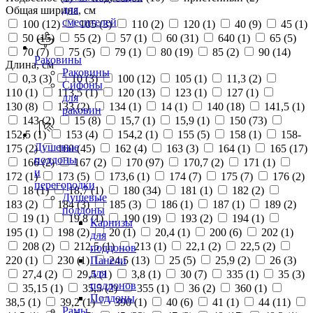
для
Общая ширина, см
смесителей
100 (
12
)
105 (
3
)
110 (
2
)
120 (
1
)
40 (
9
)
45 (
1
)
50 (
15
)
55 (
2
)
57 (
1
)
60 (
31
)
640 (
1
)
65 (
5
)
70 (
7
)
75 (
5
)
79 (
1
)
80 (
19
)
85 (
2
)
90 (
14
)
Раковины
Длина, см
Раковины
0,3 (
3
)
10 (
3
)
100 (
12
)
105 (
1
)
11,3 (
2
)
Сифоны
110 (
1
)
113,5 (
1
)
120 (
13
)
123 (
1
)
127 (
1
)
для
130 (
8
)
133 (
2
)
134 (
1
)
14 (
1
)
140 (
18
)
141,5 (
1
)
раковин
143 (
2
)
15 (
8
)
15,7 (
1
)
15,9 (
1
)
150 (
73
)
152,5 (
1
)
153 (
4
)
154,2 (
1
)
155 (
5
)
158 (
1
)
158-
Душевые
175 (
2
)
160 (
45
)
162 (
4
)
163 (
3
)
164 (
1
)
165 (
17
)
поддоны
166 (
2
)
167 (
2
)
170 (
97
)
170,7 (
2
)
171 (
1
)
и
172 (
1
)
173 (
5
)
173,6 (
1
)
174 (
7
)
175 (
7
)
176 (
2
)
перегородки
18 (
1
)
18,7 (
1
)
180 (
34
)
181 (
1
)
182 (
2
)
Душевые
183 (
2
)
184 (
3
)
185 (
3
)
186 (
1
)
187 (
1
)
189 (
2
)
поддоны
19 (
1
)
19,8 (
1
)
190 (
19
)
193 (
2
)
194 (
1
)
Карнизы
195 (
1
)
198 (
2
)
20 (
1
)
20,4 (
1
)
200 (
6
)
202 (
1
)
для
208 (
2
)
212,5 (
1
)
213 (
1
)
22,1 (
2
)
22,5 (
2
)
поддонов
220 (
1
)
230 (
1
)
24,5 (
13
)
25 (
5
)
25,9 (
2
)
26 (
3
)
Панели
для
27,4 (
2
)
29,5 (
1
)
3,8 (
1
)
30 (
7
)
335 (
1
)
35 (
3
)
поддонов
35,15 (
1
)
35,5 (
2
)
355 (
1
)
36 (
2
)
360 (
1
)
Поддоны
38,5 (
1
)
39,2 (
1
)
390 (
1
)
40 (
6
)
41 (
1
)
44 (
11
)
Рамы