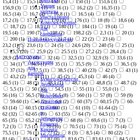
унитазы
15,4 (
1
)
15,5 (
4
)
15,9 (
5
)
150 (
1
)
151,6 (
3
)
Умные
156,9 (
3
)
159,1 (
1
)
16 (
1
)
16,2 (
2
)
16,35 (
1
)
унитазы
16,5 (
14
)
16,7 (
4
)
16,8 (
1
)
16.5 (
4
)
17 (
4
)
Инсталляции
17,2 (
3
)
17,9 (
7
)
170 (
4
)
176 (
1
)
18 (
8
)
18,6 (
4
)
Комплектующие
18,7 (
2
)
18,9 (
3
)
180 (
1
)
184 (
1
)
19 (
4
)
для
19,5 (
4
)
190 (
7
)
198 (
2
)
198,2 (
2
)
2,3 (
1
)
20 (
1
)
санфаянса
200 (
1
)
21,3 (
1
)
21,7 (
1
)
22 (
2
)
23 (
4
)
Полотенцесушители
23,2 (
1
)
23,6 (
1
)
24 (
5
)
24,6 (
20
)
240 (
5
)
25 (
1
)
25,5 (
20
)
25,9 (
2
)
25.5 (
1
)
27,2 (
2
)
28,4 (
3
)
Аксессуары
28,9 (
2
)
30 (
4
)
32 (
4
)
32,5 (
1
)
32,9 (
3
)
33,6 (
1
)
Аксессуары
34 (
1
)
34,5 (
1
)
35 (
1
)
35,5 (
9
)
36 (
2
)
36,5 (
3
)
для
37 (
12
)
37,5 (
1
)
38,5 (
1
)
40 (
23
)
42 (
7
)
43 (
1
)
ванной
43,2 (
2
)
44 (
11
)
45 (
2
)
45,3 (
4
)
46 (
4
)
Бумагодержатели
46,5 (
1
)
48 (
5
)
48,1 (
1
)
48,7 (
4
)
48,8 (
5
)
48.7 (
2
)
Держатели
5,5 (
1
)
50 (
30
)
54,5 (
1
)
55 (
11
)
55,0 (
1
)
для
56 (
16
)
56,5 (
78
)
56.5 (
8
)
560 (
1
)
57 (
8
)
59 (
9
)
полотенец
Дозаторы,
59-60 (
1
)
6 (
2
)
6,9 (
2
)
60 (
37
)
60,15 (
7
)
60-
стаканы
63 (
14
)
60.15 (
3
)
600 (
1
)
61 (
10
)
61-64 (
2
)
и
62 (
32
)
62-65 (
19
)
63 (
55
)
64 (
7
)
64,5 (
1
)
держатели
65 (
35
)
65,2 (
2
)
67 (
2
)
68 (
6
)
69,6 (
1
)
7 (
3
)
Ершики
7,2 (
3
)
7,5 (
1
)
70 (
10
)
70.5 (
1
)
73 (
1
)
75 (
4
)
Крючки
75,5 (
1
)
76 (
1
)
77 (
2
)
8 (
3
)
8,5 (
4
)
80 (
22
)
Мыльницы
81 (
4
)
81,5 (
1
)
82 (
8
)
83,6 (
7
)
83,61 (
1
)
84,5 (
1
)