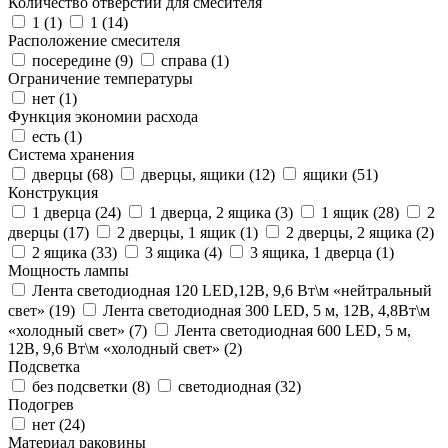
Количество отверстий для смесителя
1 (
1
)
1 (
14
)
Расположение смесителя
посередине (
9
)
справа (
1
)
Ограничение температуры
нет (
1
)
Функция экономии расхода
есть (
1
)
Система хранения
дверцы (
68
)
дверцы, ящики (
12
)
ящики (
51
)
Конструкция
1 дверца (
24
)
1 дверца, 2 ящика (
3
)
1 ящик (
28
)
2
дверцы (
17
)
2 дверцы, 1 ящик (
1
)
2 дверцы, 2 ящика (
2
)
2 ящика (
33
)
3 ящика (
4
)
3 ящика, 1 дверца (
1
)
Мощность лампы
Лента светодиодная 120 LED,12В, 9,6 Вт\м «нейтральный
свет» (
19
)
Лента светодиодная 300 LED, 5 м, 12В, 4,8Вт\м
«холодный свет» (
7
)
Лента светодиодная 600 LED, 5 м,
12В, 9,6 Вт\м «холодный свет» (
2
)
Подсветка
без подсветки (
8
)
светодиодная (
32
)
Подогрев
нет (
24
)
Материал раковины