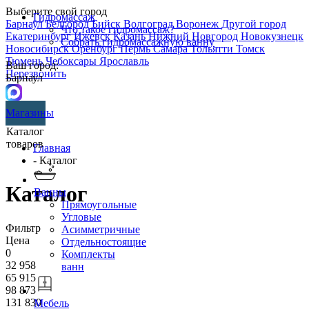
Выберите свой город
Гидромассаж
Барнаул
Белгород
Бийск
Волгоград
Воронеж
Другой город
Что такое гидромассаж?
Екатеринбург
Ижевск
Казань
Нижний Новгород
Новокузнецк
Собрать гидромассажную ванну
Новосибирск
Оренбург
Пермь
Самара
Тольятти
Томск
Тюмень
Чебоксары
Ярославль
Ваш город:
Перезвонить
Барнаул
Магазины
Каталог
товаров
Главная
- Каталог
Каталог
Ванны
Прямоугольные
Угловые
Фильтр
Асимметричные
Цена
Отдельностоящие
0
Комплекты
32 958
ванн
65 915
98 873
131 830
Мебель