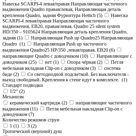
Навеска SCARPI-4 левая/правая Направляющая частичного
выдвижения Quadro правая/левая, Направляющая деталь
крепления Quadro, задняя Фурнитура Hettich (
5
)
Навеска
SCARPI-4 левая/правая Направляющая частичного
выдвижения, ЕВ20, правая/левая, Quadro 25 silent system
HD/350 – 9105624 Направляющая деталь крепления Quadro,
задняя (
1
)
Направляющая Push up Quadro25 Направляющая
Quadro (
1
)
Направляющая Push up частичного
выдвижения Quadro25 НР/350 ,левая/правая, ЕВ20 (
6
)
направляющие Quadro с доводчиком (
10
)
Направляющие с
доводчиком (
25
)
нет (
1
)
Опора чёрная (
2
)
Петля
мебельная вкладная Clip-on с доводчиком (
3
)
система
биде (
2
)
Со светодиодной подсветкой. Без выключателя -
выход свободный. Крепления к стене идут в комплекте. (
1
)
Стандарт подводки
1/2" (
2
)
Механизм
керамический картридж (
2
)
направляющие частичного
выдвижения (
11
)
Петля мебельная накладная Clip-on с
доводчиком (
7
)
Количество режимов струи
1 (
1
)
3 (
2
)
Тропический (верхний) душ