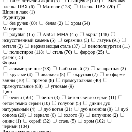
100% литьевой акрил (
3
)
Глянцевое (
102
)
Матовая
пленка ПВХ (
6
)
Матовое (
128
)
Пленка ПВХ (
20
)
Шпон в лаке (
1
)
Фурнитура
без ручек (
60
)
белая (
2
)
хром (
54
)
Материал
polytitan (
15
)
АБС/ПММА (
45
)
акрил (
148
)
искусственный камень (
5
)
керамика (
3
)
латунь (
91
)
металл (
2
)
нержавеющая сталь (
37
)
пенополиуретан (
11
)
полистирол (
118
)
сталь (
70
)
фарфор (
25
)
фаянс (
15
)
Форма
асимметричные (
78
)
Г-образный (
7
)
квадратная (
2
)
круглые (
4
)
овальная (
8
)
округлая (
7
)
по форме
ванны (
10
)
прямой (
8
)
прямоугольная (
40
)
прямоугольные (
88
)
угловые (
9
)
Цвет
белый (
561
)
бетон (
3
)
бетон светло-серый (
11
)
бетон темно-серый (
10
)
голубой (
5
)
дикий дуб
натуральный (
4
)
дуб вотан (
21
)
дуб намибия (
8
)
дуб
сонома (
20
)
зеркало (
6
)
золото (
9
)
капучино (
2
)
оникс (
1
)
серый (
32
)
сталь (
5
)
хром (
102
)
черный (
104
)
Расположение перелива