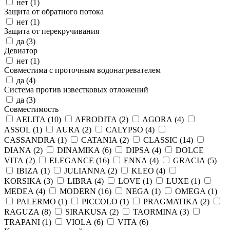
нет (
1
)
Защита от обратного потока
нет (
1
)
Защита от перекручивания
да (
3
)
Девиатор
нет (
1
)
Совместима с проточным водонагревателем
да (
4
)
Система против известковых отложений
да (
3
)
Совместимость
AELITA (
10
)
AFRODITA (
2
)
AGORA (
4
)
ASSOL (
1
)
AURA (
2
)
CALYPSO (
4
)
CASSANDRA (
1
)
CATANIA (
2
)
CLASSIC (
14
)
DIANA (
2
)
DINAMIKA (
6
)
DIPSA (
4
)
DOLCE
VITA (
2
)
ELEGANCE (
16
)
ENNA (
4
)
GRACIA (
5
)
IBIZA (
1
)
JULIANNA (
2
)
KLEO (
4
)
KORSIKA (
3
)
LIBRA (
4
)
LOVE (
1
)
LUXE (
1
)
MEDEA (
4
)
MODERN (
16
)
NEGA (
1
)
OMEGA (
1
)
PALERMO (
1
)
PICCOLO (
1
)
PRAGMATIKA (
2
)
RAGUZA (
8
)
SIRAKUSA (
2
)
TAORMINA (
3
)
TRAPANI (
1
)
VIOLA (
6
)
VITA (
6
)