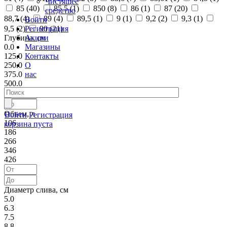
Чистящее
85 (
40
)
85,5 (
1
)
850 (
8
)
86 (
1
)
87 (
20
)
средство
88,7 (
4
)
89 (
4
)
89,5 (
1
)
9 (
1
)
9,2 (
2
)
9,3 (
1
)
Войти
Регистрация
9,5 (
2
)
90 (
21
)
Акции
Глубина, см
Магазины
0.0
Контакты
125.0
О
250.0
нас
375.0
500.0
Объем, л
Войти
Регистрация
106
корзина пуста
186
266
346
426
Диаметр слива, см
5.0
6.3
7.5
8.8