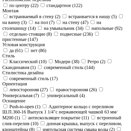
по центру (
22
)
стандартное (
122
)
Монтаж
встраиваемый в стену (
2
)
встраивается в нишу (
5
)
на ванну (
3
)
на пол (
7
)
на стену (
47
)
на
столешницу (
14
)
на умывальник (
34
)
напольные (
92
)
отдельно стоящие (
8
)
подвесные (
236
)
пристенные (
147
)
Угловая конструкция
да (
61
)
нет (
86
)
Стиль
Классический (
10
)
Модерн (
38
)
Ретро (
2
)
Скандинавия (
1
)
современный стиль (
144
)
Стилистика дизайна
современный стиль (
17
)
Ориентация
левосторонняя (
27
)
правосторонняя (
26
)
Универсальная (
7
)
универсальный (
4
)
Оснащение
Push-to-open (
1
)
Адаптерное кольцо с переливом
Ш.П.360-16 Выпуск 1 1/4"с нержавеющей чашкой 63 мм/
М200 (
1
)
антискользящее покрытие (
11
)
встроенный
слив-перелив (
10
)
донная крышка, выпуск с переливом,
кронштейны (
8
)
импульсная система смыва воды (
2
)