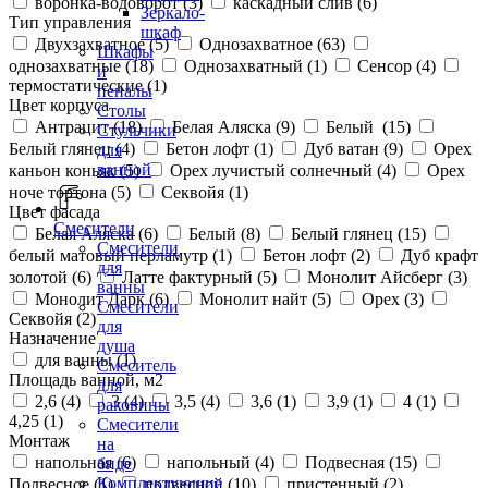
воронка-водоворот (
3
)
каскадный слив (
6
)
Зеркало-
Тип управления
шкаф
Двухзахватное (
5
)
Однозахватное (
63
)
Шкафы
однозахватные (
18
)
Однозахватный (
1
)
Сенсор (
4
)
и
термостатические (
1
)
пеналы
Цвет корпуса
Столы
Антрацит (
18
)
Белая Аляска (
9
)
Белый (
15
)
Стульчики
Белый глянец (
4
)
Бетон лофт (
1
)
Дуб ватан (
9
)
Орех
для
ванной
каньон коньяк (
5
)
Орех лучистый солнечный (
4
)
Орех
ноче тортона (
5
)
Секвойя (
1
)
Цвет фасада
Смесители
Белая Аляска (
6
)
Белый (
8
)
Белый глянец (
15
)
Смесители
белый матовый перламутр (
1
)
Бетон лофт (
2
)
Дуб крафт
для
золотой (
6
)
Латте фактурный (
5
)
Монолит Айсберг (
3
)
ванны
Монолит Дарк (
6
)
Монолит найт (
5
)
Орех (
3
)
Смесители
Секвойя (
2
)
для
Назначение
душа
для ванны (
1
)
Смеситель
Площадь ванной, м2
для
2,6 (
4
)
3 (
4
)
3,5 (
4
)
3,6 (
1
)
3,9 (
1
)
4 (
1
)
раковины
4,25 (
1
)
Смесители
Монтаж
на
напольная (
6
)
напольный (
4
)
Подвесная (
15
)
биде
Комплектующие
Подвесное (
1
)
подвесной (
10
)
пристенный (
2
)