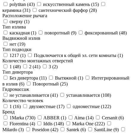
polytitan (
43
)
искусственный камень (
15
)
керамика (
31
)
сантехнический фарфор (
28
)
Расположение рычага
сверху (
1
)
Тип излива
каскадная (
1
)
поворотный (
9
)
фиксированный (
48
)
Выдвижной излив
нет (
19
)
Тип подводки
1217 (
1
)
Подключается к общей эл. сети комнаты (
1
)
Количество монтажных отверстий
1 (
48
)
2 (
41
)
3 (
2
)
Тип дивертора
Без дивертора (
11
)
Вытяжной (
1
)
Интегрированный
в излив (
6
)
Поворотный (
25
)
Гидромассаж
не устанавливается (
41
)
устанавливается (
108
)
Количество человек
1 (
16
)
двухместные (
17
)
одноместные (
122
)
Бренд
1Marka (
730
)
ABBER (
1
)
Aima (
14
)
Cersanit (
6
)
Florentina (
4
)
Iddis (
148
)
Marka One (
222
)
Milardo (
3
)
Poseidon (
42
)
Santek (
6
)
SantiLine (
9
)