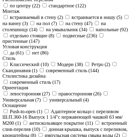
по центру (
22
)
стандартное (
122
)
Монтаж
встраиваемый в стену (
2
)
встраивается в нишу (
5
)
на ванну (
3
)
на пол (
7
)
на стену (
47
)
на
столешницу (
14
)
на умывальник (
34
)
напольные (
92
)
отдельно стоящие (
8
)
подвесные (
236
)
пристенные (
147
)
Угловая конструкция
да (
61
)
нет (
86
)
Стиль
Классический (
10
)
Модерн (
38
)
Ретро (
2
)
Скандинавия (
1
)
современный стиль (
144
)
Стилистика дизайна
современный стиль (
17
)
Ориентация
левосторонняя (
27
)
правосторонняя (
26
)
Универсальная (
7
)
универсальный (
4
)
Оснащение
Push-to-open (
1
)
Адаптерное кольцо с переливом
Ш.П.360-16 Выпуск 1 1/4"с нержавеющей чашкой 63 мм/
М200 (
1
)
антискользящее покрытие (
11
)
встроенный
слив-перелив (
10
)
донная крышка, выпуск с переливом,
кронштейны (
8
)
импульсная система смыва воды (
2
)