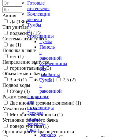
Готовые
интерьеры
Коллекции
Акция
мебели
Да (
136
)
Тумбы
Тип унитаза
и
подвесной (
15
)
столешницы
Система антивсплеск
Тумба
да (
1
)
Панель
Полочка в чаше
с
нет (
1
)
раковиной
Направление выпуска
Столешницы
горизонтальный (
3
)
без
Объем смывн. бачка, л
раковины
3 и 6 (
1
)
6 / 3 л (
2
)
7,5 (
2
)
Тумба
Подвод воды
с
раковиной
Сбоку (
3
)
Подстолье
Режим слива воды
для
Две кнопки (режим экономии) (
1
)
столешницы
Механизм слива
Зеркала,
Механическая кнопка (
1
)
полки,
Установки сливного бачка
зеркало-
поверх унитаза (
1
)
шкаф
Организация смывающего потока
Зеркало