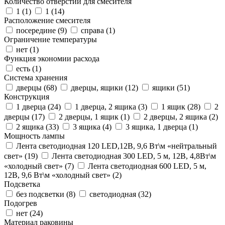
Количество отверстий для смесителя
1 (
1
)
1 (
14
)
Расположение смесителя
посередине (
9
)
справа (
1
)
Ограничение температуры
нет (
1
)
Функция экономии расхода
есть (
1
)
Система хранения
дверцы (
68
)
дверцы, ящики (
12
)
ящики (
51
)
Конструкция
1 дверца (
24
)
1 дверца, 2 ящика (
3
)
1 ящик (
28
)
2
дверцы (
17
)
2 дверцы, 1 ящик (
1
)
2 дверцы, 2 ящика (
2
)
2 ящика (
33
)
3 ящика (
4
)
3 ящика, 1 дверца (
1
)
Мощность лампы
Лента светодиодная 120 LED,12В, 9,6 Вт\м «нейтральный
свет» (
19
)
Лента светодиодная 300 LED, 5 м, 12В, 4,8Вт\м
«холодный свет» (
7
)
Лента светодиодная 600 LED, 5 м,
12В, 9,6 Вт\м «холодный свет» (
2
)
Подсветка
без подсветки (
8
)
светодиодная (
32
)
Подогрев
нет (
24
)
Материал раковины