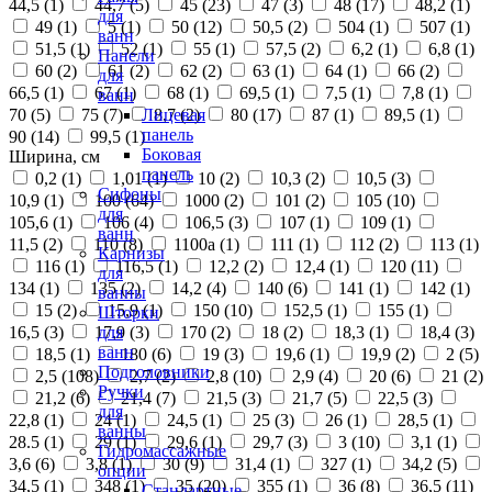
44,5 (
1
)
44,7 (
5
)
45 (
23
)
47 (
3
)
48 (
17
)
48,2 (
1
)
для
49 (
1
)
5 (
1
)
50 (
12
)
50,5 (
2
)
504 (
1
)
507 (
1
)
ванн
51,5 (
1
)
52 (
1
)
55 (
1
)
57,5 (
2
)
6,2 (
1
)
6,8 (
1
)
Панели
60 (
2
)
61 (
2
)
62 (
2
)
63 (
1
)
64 (
1
)
66 (
2
)
для
66,5 (
1
)
67 (
1
)
68 (
1
)
69,5 (
1
)
7,5 (
1
)
7,8 (
1
)
ванн
70 (
5
)
75 (
7
)
8,7 (
2
)
80 (
17
)
87 (
1
)
89,5 (
1
)
Лицевая
панель
90 (
14
)
99,5 (
1
)
Боковая
Ширина, см
панель
0,2 (
1
)
1,01 (
1
)
10 (
2
)
10,3 (
2
)
10,5 (
3
)
Сифоны
10,9 (
1
)
100 (
64
)
1000 (
2
)
101 (
2
)
105 (
10
)
для
105,6 (
1
)
106 (
4
)
106,5 (
3
)
107 (
1
)
109 (
1
)
ванн
11,5 (
2
)
110 (
8
)
1100а (
1
)
111 (
1
)
112 (
2
)
113 (
1
)
Карнизы
116 (
1
)
116,5 (
1
)
12,2 (
2
)
12,4 (
1
)
120 (
11
)
для
134 (
1
)
135 (
2
)
14,2 (
4
)
140 (
6
)
141 (
1
)
142 (
1
)
ванны
15 (
2
)
15,9 (
1
)
150 (
10
)
152,5 (
1
)
155 (
1
)
Шторки
16,5 (
3
)
17,9 (
3
)
170 (
2
)
18 (
2
)
18,3 (
1
)
18,4 (
3
)
для
ванн
18,5 (
1
)
180 (
6
)
19 (
3
)
19,6 (
1
)
19,9 (
2
)
2 (
5
)
Подголовники
2,5 (
108
)
2,7 (
2
)
2,8 (
10
)
2,9 (
4
)
20 (
6
)
21 (
2
)
Ручки
21,2 (
6
)
21,4 (
7
)
21,5 (
3
)
21,7 (
5
)
22,5 (
3
)
для
22,8 (
1
)
24 (
1
)
24,5 (
1
)
25 (
3
)
26 (
1
)
28,5 (
1
)
ванны
28.5 (
1
)
29 (
1
)
29,6 (
1
)
29,7 (
3
)
3 (
10
)
3,1 (
1
)
Гидромассажные
3,6 (
6
)
3,8 (
1
)
30 (
9
)
31,4 (
1
)
327 (
1
)
34,2 (
5
)
опции
34,5 (
1
)
348 (
1
)
35 (
20
)
355 (
1
)
36 (
8
)
36,5 (
11
)
Стандартные