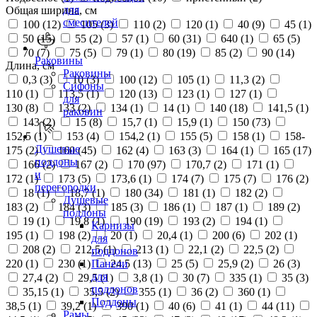
для
Общая ширина, см
смесителей
100 (
12
)
105 (
3
)
110 (
2
)
120 (
1
)
40 (
9
)
45 (
1
)
50 (
15
)
55 (
2
)
57 (
1
)
60 (
31
)
640 (
1
)
65 (
5
)
70 (
7
)
75 (
5
)
79 (
1
)
80 (
19
)
85 (
2
)
90 (
14
)
Раковины
Длина, см
Раковины
0,3 (
3
)
10 (
3
)
100 (
12
)
105 (
1
)
11,3 (
2
)
Сифоны
110 (
1
)
113,5 (
1
)
120 (
13
)
123 (
1
)
127 (
1
)
для
130 (
8
)
133 (
2
)
134 (
1
)
14 (
1
)
140 (
18
)
141,5 (
1
)
раковин
143 (
2
)
15 (
8
)
15,7 (
1
)
15,9 (
1
)
150 (
73
)
152,5 (
1
)
153 (
4
)
154,2 (
1
)
155 (
5
)
158 (
1
)
158-
Душевые
175 (
2
)
160 (
45
)
162 (
4
)
163 (
3
)
164 (
1
)
165 (
17
)
поддоны
166 (
2
)
167 (
2
)
170 (
97
)
170,7 (
2
)
171 (
1
)
и
172 (
1
)
173 (
5
)
173,6 (
1
)
174 (
7
)
175 (
7
)
176 (
2
)
перегородки
18 (
1
)
18,7 (
1
)
180 (
34
)
181 (
1
)
182 (
2
)
Душевые
183 (
2
)
184 (
3
)
185 (
3
)
186 (
1
)
187 (
1
)
189 (
2
)
поддоны
19 (
1
)
19,8 (
1
)
190 (
19
)
193 (
2
)
194 (
1
)
Карнизы
195 (
1
)
198 (
2
)
20 (
1
)
20,4 (
1
)
200 (
6
)
202 (
1
)
для
208 (
2
)
212,5 (
1
)
213 (
1
)
22,1 (
2
)
22,5 (
2
)
поддонов
220 (
1
)
230 (
1
)
24,5 (
13
)
25 (
5
)
25,9 (
2
)
26 (
3
)
Панели
для
27,4 (
2
)
29,5 (
1
)
3,8 (
1
)
30 (
7
)
335 (
1
)
35 (
3
)
поддонов
35,15 (
1
)
35,5 (
2
)
355 (
1
)
36 (
2
)
360 (
1
)
Поддоны
38,5 (
1
)
39,2 (
1
)
390 (
1
)
40 (
6
)
41 (
1
)
44 (
11
)
Рамы