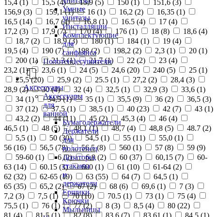
унитазы
15,4 (
1
)
15,5 (
4
)
15,9 (
5
)
150 (
1
)
151,6 (
3
)
Умные
156,9 (
3
)
159,1 (
1
)
16 (
1
)
16,2 (
2
)
16,35 (
1
)
унитазы
16,5 (
14
)
16,7 (
4
)
16,8 (
1
)
16.5 (
4
)
17 (
4
)
Инсталляции
17,2 (
3
)
17,9 (
7
)
170 (
4
)
176 (
1
)
18 (
8
)
18,6 (
4
)
Комплектующие
18,7 (
2
)
18,9 (
3
)
180 (
1
)
184 (
1
)
19 (
4
)
для
19,5 (
4
)
190 (
7
)
198 (
2
)
198,2 (
2
)
2,3 (
1
)
20 (
1
)
санфаянса
200 (
1
)
21,3 (
1
)
21,7 (
1
)
22 (
2
)
23 (
4
)
Полотенцесушители
23,2 (
1
)
23,6 (
1
)
24 (
5
)
24,6 (
20
)
240 (
5
)
25 (
1
)
25,5 (
20
)
25,9 (
2
)
25.5 (
1
)
27,2 (
2
)
28,4 (
3
)
Аксессуары
28,9 (
2
)
30 (
4
)
32 (
4
)
32,5 (
1
)
32,9 (
3
)
33,6 (
1
)
Аксессуары
34 (
1
)
34,5 (
1
)
35 (
1
)
35,5 (
9
)
36 (
2
)
36,5 (
3
)
для
37 (
12
)
37,5 (
1
)
38,5 (
1
)
40 (
23
)
42 (
7
)
43 (
1
)
ванной
43,2 (
2
)
44 (
11
)
45 (
2
)
45,3 (
4
)
46 (
4
)
Бумагодержатели
46,5 (
1
)
48 (
5
)
48,1 (
1
)
48,7 (
4
)
48,8 (
5
)
48.7 (
2
)
Держатели
5,5 (
1
)
50 (
30
)
54,5 (
1
)
55 (
11
)
55,0 (
1
)
для
56 (
16
)
56,5 (
78
)
56.5 (
8
)
560 (
1
)
57 (
8
)
59 (
9
)
полотенец
Дозаторы,
59-60 (
1
)
6 (
2
)
6,9 (
2
)
60 (
37
)
60,15 (
7
)
60-
стаканы
63 (
14
)
60.15 (
3
)
600 (
1
)
61 (
10
)
61-64 (
2
)
и
62 (
32
)
62-65 (
19
)
63 (
55
)
64 (
7
)
64,5 (
1
)
держатели
65 (
35
)
65,2 (
2
)
67 (
2
)
68 (
6
)
69,6 (
1
)
7 (
3
)
Ершики
7,2 (
3
)
7,5 (
1
)
70 (
10
)
70.5 (
1
)
73 (
1
)
75 (
4
)
Крючки
75,5 (
1
)
76 (
1
)
77 (
2
)
8 (
3
)
8,5 (
4
)
80 (
22
)
Мыльницы
81 (
4
)
81,5 (
1
)
82 (
8
)
83,6 (
7
)
83,61 (
1
)
84,5 (
1
)