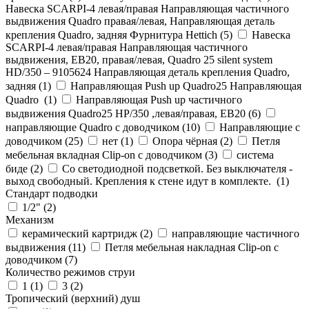
Навеска SCARPI-4 левая/правая Направляющая частичного
выдвижения Quadro правая/левая, Направляющая деталь
крепления Quadro, задняя Фурнитура Hettich (
5
)
Навеска
SCARPI-4 левая/правая Направляющая частичного
выдвижения, ЕВ20, правая/левая, Quadro 25 silent system
HD/350 – 9105624 Направляющая деталь крепления Quadro,
задняя (
1
)
Направляющая Push up Quadro25 Направляющая
Quadro (
1
)
Направляющая Push up частичного
выдвижения Quadro25 НР/350 ,левая/правая, ЕВ20 (
6
)
направляющие Quadro с доводчиком (
10
)
Направляющие с
доводчиком (
25
)
нет (
1
)
Опора чёрная (
2
)
Петля
мебельная вкладная Clip-on с доводчиком (
3
)
система
биде (
2
)
Со светодиодной подсветкой. Без выключателя -
выход свободный. Крепления к стене идут в комплекте. (
1
)
Стандарт подводки
1/2" (
2
)
Механизм
керамический картридж (
2
)
направляющие частичного
выдвижения (
11
)
Петля мебельная накладная Clip-on с
доводчиком (
7
)
Количество режимов струи
1 (
1
)
3 (
2
)
Тропический (верхний) душ