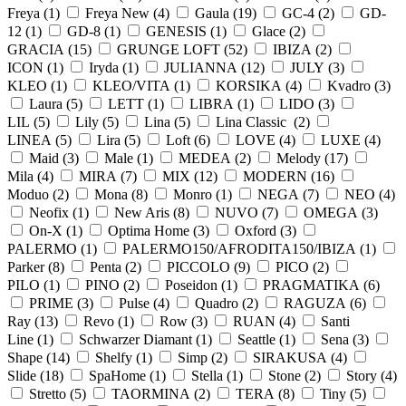
Freya (
1
)
Freya New (
4
)
Gaula (
19
)
GC-4 (
2
)
GD-
12 (
1
)
GD-8 (
1
)
GENESIS (
1
)
Glace (
2
)
GRACIA (
15
)
GRUNGE LOFT (
52
)
IBIZA (
2
)
ICON (
1
)
Iryda (
1
)
JULIANNA (
12
)
JULY (
3
)
KLEO (
1
)
KLEO/VITA (
1
)
KORSIKA (
4
)
Kvadro (
3
)
Laura (
5
)
LETT (
1
)
LIBRA (
1
)
LIDO (
3
)
LIL (
5
)
Lily (
5
)
Lina (
5
)
Lina Classic (
2
)
LINEA (
5
)
Lira (
5
)
Loft (
6
)
LOVE (
4
)
LUXE (
4
)
Maid (
3
)
Male (
1
)
MEDEA (
2
)
Melody (
17
)
Mila (
4
)
MIRA (
7
)
MIX (
12
)
MODERN (
16
)
Moduo (
2
)
Mona (
8
)
Monro (
1
)
NEGA (
7
)
NEO (
4
)
Neofix (
1
)
New Aris (
8
)
NUVO (
7
)
OMEGA (
3
)
On-X (
1
)
Optima Home (
3
)
Oxford (
3
)
PALERMO (
1
)
PALERMO150/AFRODITA150/IBIZA (
1
)
Parker (
8
)
Penta (
2
)
PICCOLO (
9
)
PICO (
2
)
PILO (
1
)
PINO (
2
)
Poseidon (
1
)
PRAGMATIKA (
6
)
PRIME (
3
)
Pulse (
4
)
Quadro (
2
)
RAGUZA (
6
)
Ray (
13
)
Revo (
1
)
Row (
3
)
RUAN (
4
)
Santi
Line (
1
)
Schwarzer Diamant (
1
)
Seattle (
1
)
Sena (
3
)
Shape (
14
)
Shelfy (
1
)
Simp (
2
)
SIRAKUSA (
4
)
Slide (
18
)
SpaHome (
1
)
Stella (
1
)
Stone (
2
)
Story (
4
)
Stretto (
5
)
TAORMINA (
2
)
TERA (
8
)
Tiny (
5
)