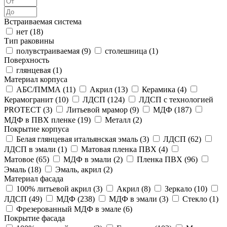
Встраиваемая система
нет (
18
)
Тип раковины
полувстраиваемая (
9
)
столешница (
1
)
Поверхность
глянцевая (
1
)
Материал корпуса
АБС/ПММА (
11
)
Акрил (
13
)
Керамика (
4
)
Керамогранит (
10
)
ЛДСП (
124
)
ЛДСП с технологией
PROTECT (
3
)
Литьевой мрамор (
9
)
МДФ (
187
)
МДФ в ПВХ пленке (
19
)
Металл (
2
)
Покрытие корпуса
Белая глянцевая итальянская эмаль (
3
)
ЛДСП (
62
)
ЛДСП в эмали (
1
)
Матовая пленка ПВХ (
4
)
Матовое (
65
)
МДФ в эмали (
2
)
Пленка ПВХ (
96
)
Эмаль (
18
)
Эмаль, акрил (
2
)
Материал фасада
100% литьевой акрил (
3
)
Акрил (
8
)
Зеркало (
10
)
ЛДСП (
49
)
МДФ (
238
)
МДФ в эмали (
3
)
Стекло (
1
)
Фрезерованный МДФ в эмале (
6
)
Покрытие фасада