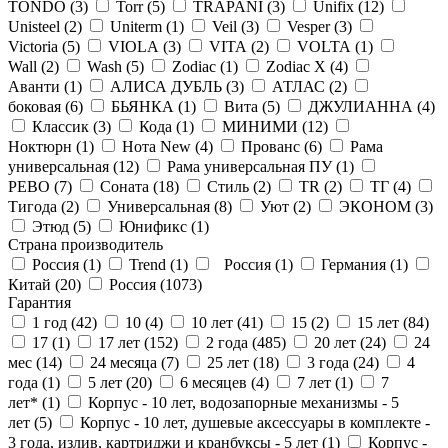
TONDO (
3
)
Torr (
5
)
TRAPANI (
3
)
Unifix (
12
)
Unisteel (
2
)
Uniterm (
1
)
Veil (
3
)
Vesper (
3
)
Victoria (
5
)
VIOLA (
3
)
VITA (
2
)
VOLTA (
1
)
Wall (
2
)
Wash (
5
)
Zodiac (
1
)
Zodiac X (
4
)
Аванти (
1
)
АЛИСА ДУБЛЬ (
3
)
АТЛАС (
2
)
боковая (
6
)
БЬЯНКА (
1
)
Вита (
5
)
ДЖУЛИАННА (
4
)
Классик (
3
)
Кода (
1
)
МИНИМИ (
12
)
Ноктюрн (
1
)
Нота New (
4
)
Прованс (
6
)
Рама
универсальная (
12
)
Рама универсальная ПУ (
1
)
РЕВО (
7
)
Соната (
18
)
Стиль (
2
)
ТR (
2
)
ТГ (
4
)
Тигода (
2
)
Универсальная (
8
)
Уют (
2
)
ЭКОНОМ (
3
)
Этюд (
5
)
Юнификс (
1
)
Страна производитель
Россия (
1
)
Trend (
1
)
Россия (
1
)
Германия (
1
)
Китай (
20
)
Россия (
1073
)
Гарантия
1 год (
42
)
10 (
4
)
10 лет (
41
)
15 (
2
)
15 лет (
84
)
17 (
1
)
17 лет (
152
)
2 года (
485
)
20 лет (
24
)
24
мес (
14
)
24 месяца (
7
)
25 лет (
18
)
3 года (
24
)
4
года (
1
)
5 лет (
20
)
6 месяцев (
4
)
7 лет (
1
)
7
лет* (
1
)
Корпус - 10 лет, водозапорные механизмы - 5
лет (
5
)
Корпус - 10 лет, душевые аксессуары в комплекте -
3 года, излив, картриджи и кранбуксы - 5 лет (
1
)
Корпус -