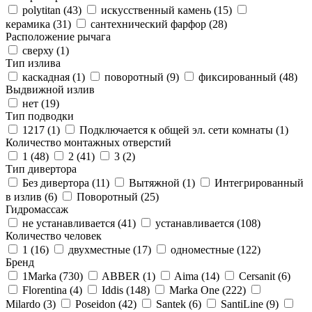
polytitan (
43
)
искусственный камень (
15
)
керамика (
31
)
сантехнический фарфор (
28
)
Расположение рычага
сверху (
1
)
Тип излива
каскадная (
1
)
поворотный (
9
)
фиксированный (
48
)
Выдвижной излив
нет (
19
)
Тип подводки
1217 (
1
)
Подключается к общей эл. сети комнаты (
1
)
Количество монтажных отверстий
1 (
48
)
2 (
41
)
3 (
2
)
Тип дивертора
Без дивертора (
11
)
Вытяжной (
1
)
Интегрированный
в излив (
6
)
Поворотный (
25
)
Гидромассаж
не устанавливается (
41
)
устанавливается (
108
)
Количество человек
1 (
16
)
двухместные (
17
)
одноместные (
122
)
Бренд
1Marka (
730
)
ABBER (
1
)
Aima (
14
)
Cersanit (
6
)
Florentina (
4
)
Iddis (
148
)
Marka One (
222
)
Milardo (
3
)
Poseidon (
42
)
Santek (
6
)
SantiLine (
9
)