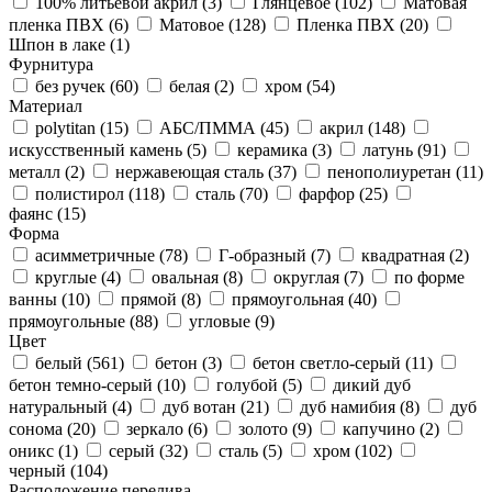
100% литьевой акрил (
3
)
Глянцевое (
102
)
Матовая
пленка ПВХ (
6
)
Матовое (
128
)
Пленка ПВХ (
20
)
Шпон в лаке (
1
)
Фурнитура
без ручек (
60
)
белая (
2
)
хром (
54
)
Материал
polytitan (
15
)
АБС/ПММА (
45
)
акрил (
148
)
искусственный камень (
5
)
керамика (
3
)
латунь (
91
)
металл (
2
)
нержавеющая сталь (
37
)
пенополиуретан (
11
)
полистирол (
118
)
сталь (
70
)
фарфор (
25
)
фаянс (
15
)
Форма
асимметричные (
78
)
Г-образный (
7
)
квадратная (
2
)
круглые (
4
)
овальная (
8
)
округлая (
7
)
по форме
ванны (
10
)
прямой (
8
)
прямоугольная (
40
)
прямоугольные (
88
)
угловые (
9
)
Цвет
белый (
561
)
бетон (
3
)
бетон светло-серый (
11
)
бетон темно-серый (
10
)
голубой (
5
)
дикий дуб
натуральный (
4
)
дуб вотан (
21
)
дуб намибия (
8
)
дуб
сонома (
20
)
зеркало (
6
)
золото (
9
)
капучино (
2
)
оникс (
1
)
серый (
32
)
сталь (
5
)
хром (
102
)
черный (
104
)
Расположение перелива