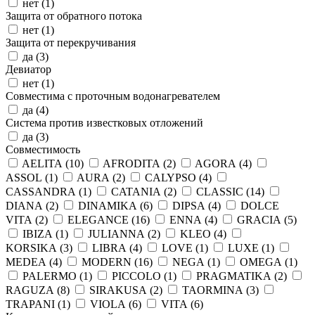
нет (
1
)
Защита от обратного потока
нет (
1
)
Защита от перекручивания
да (
3
)
Девиатор
нет (
1
)
Совместима с проточным водонагревателем
да (
4
)
Система против известковых отложений
да (
3
)
Совместимость
AELITA (
10
)
AFRODITA (
2
)
AGORA (
4
)
ASSOL (
1
)
AURA (
2
)
CALYPSO (
4
)
CASSANDRA (
1
)
CATANIA (
2
)
CLASSIC (
14
)
DIANA (
2
)
DINAMIKA (
6
)
DIPSA (
4
)
DOLCE
VITA (
2
)
ELEGANCE (
16
)
ENNA (
4
)
GRACIA (
5
)
IBIZA (
1
)
JULIANNA (
2
)
KLEO (
4
)
KORSIKA (
3
)
LIBRA (
4
)
LOVE (
1
)
LUXE (
1
)
MEDEA (
4
)
MODERN (
16
)
NEGA (
1
)
OMEGA (
1
)
PALERMO (
1
)
PICCOLO (
1
)
PRAGMATIKA (
2
)
RAGUZA (
8
)
SIRAKUSA (
2
)
TAORMINA (
3
)
TRAPANI (
1
)
VIOLA (
6
)
VITA (
6
)