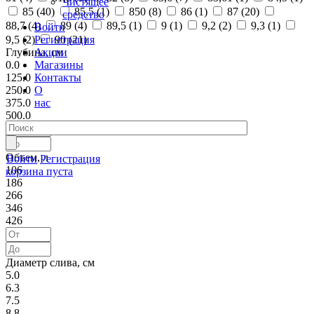
Чистящее
85 (
40
)
85,5 (
1
)
850 (
8
)
86 (
1
)
87 (
20
)
средство
88,7 (
4
)
89 (
4
)
89,5 (
1
)
9 (
1
)
9,2 (
2
)
9,3 (
1
)
Войти
Регистрация
9,5 (
2
)
90 (
21
)
Акции
Глубина, см
Магазины
0.0
Контакты
125.0
О
250.0
нас
375.0
500.0
Объем, л
Войти
Регистрация
106
корзина пуста
186
266
346
426
Диаметр слива, см
5.0
6.3
7.5
8.8