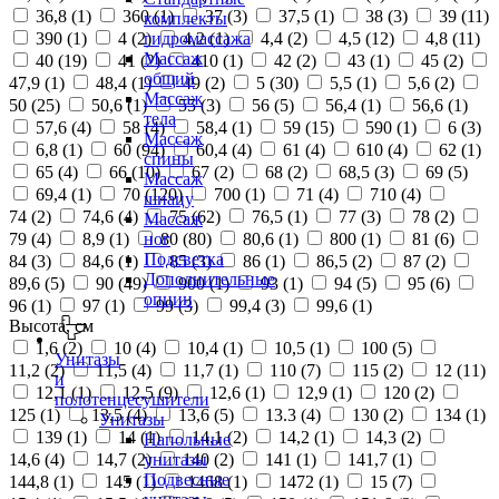
36,8 (
1
)
360 (
1
)
37 (
3
)
37,5 (
1
)
38 (
3
)
39 (
11
)
комплекты
390 (
1
)
4 (
2
)
4,2 (
1
)
4,4 (
2
)
4,5 (
12
)
4,8 (
11
)
гидромассажа
Массаж
40 (
19
)
41 (
2
)
410 (
1
)
42 (
2
)
43 (
1
)
45 (
2
)
общий
47,9 (
1
)
48,4 (
1
)
49 (
2
)
5 (
30
)
5,5 (
1
)
5,6 (
2
)
Массаж
50 (
25
)
50,6 (
1
)
55 (
3
)
56 (
5
)
56,4 (
1
)
56,6 (
1
)
тела
57,6 (
4
)
58 (
4
)
58,4 (
1
)
59 (
15
)
590 (
1
)
6 (
3
)
Массаж
6,8 (
1
)
60 (
94
)
60,4 (
4
)
61 (
4
)
610 (
4
)
62 (
1
)
спины
65 (
4
)
66 (
10
)
67 (
2
)
68 (
2
)
68,5 (
3
)
69 (
5
)
Массаж
69,4 (
1
)
70 (
120
)
700 (
1
)
71 (
4
)
710 (
4
)
шиацу
74 (
2
)
74,6 (
4
)
75 (
62
)
76,5 (
1
)
77 (
3
)
78 (
2
)
Массаж
79 (
4
)
8,9 (
1
)
80 (
80
)
80,6 (
1
)
800 (
1
)
81 (
6
)
ног
Подсветка
84 (
3
)
84,6 (
1
)
85 (
3
)
86 (
1
)
86,5 (
2
)
87 (
2
)
Дополнительные
89,6 (
5
)
90 (
49
)
900 (
1
)
93 (
1
)
94 (
5
)
95 (
6
)
опции
96 (
1
)
97 (
1
)
99 (
3
)
99,4 (
3
)
99,6 (
1
)
Высота, см
1,6 (
2
)
10 (
4
)
10,4 (
1
)
10,5 (
1
)
100 (
5
)
Унитазы
11,2 (
2
)
11,5 (
4
)
11,7 (
1
)
110 (
7
)
115 (
2
)
12 (
11
)
и
12,1 (
1
)
12,5 (
9
)
12,6 (
1
)
12,9 (
1
)
120 (
2
)
полотенцесушители
125 (
1
)
13,5 (
4
)
13,6 (
5
)
13.3 (
4
)
130 (
2
)
134 (
1
)
Унитазы
139 (
1
)
14 (
1
)
14,1 (
2
)
14,2 (
1
)
14,3 (
2
)
Напольные
14,6 (
4
)
14,7 (
2
)
140 (
2
)
141 (
1
)
141,7 (
1
)
унитазы
Подвесные
144,8 (
1
)
145 (
1
)
1468 (
1
)
1472 (
1
)
15 (
7
)