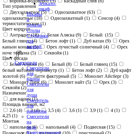
воронка-водоворот (
3
)
каскадный слив (
6
)
Зеркало-
Тип управления
шкаф
Двухзахватное (
5
)
Однозахватное (
63
)
Шкафы
однозахватные (
18
)
Однозахватный (
1
)
Сенсор (
4
)
и
термостатические (
1
)
пеналы
Цвет корпуса
Столы
Антрацит (
18
)
Белая Аляска (
9
)
Белый (
15
)
Стульчики
Белый глянец (
4
)
Бетон лофт (
1
)
Дуб ватан (
9
)
Орех
для
ванной
каньон коньяк (
5
)
Орех лучистый солнечный (
4
)
Орех
ноче тортона (
5
)
Секвойя (
1
)
Цвет фасада
Смесители
Белая Аляска (
6
)
Белый (
8
)
Белый глянец (
15
)
Смесители
белый матовый перламутр (
1
)
Бетон лофт (
2
)
Дуб крафт
для
золотой (
6
)
Латте фактурный (
5
)
Монолит Айсберг (
3
)
ванны
Монолит Дарк (
6
)
Монолит найт (
5
)
Орех (
3
)
Смесители
Секвойя (
2
)
для
Назначение
душа
для ванны (
1
)
Смеситель
Площадь ванной, м2
для
2,6 (
4
)
3 (
4
)
3,5 (
4
)
3,6 (
1
)
3,9 (
1
)
4 (
1
)
раковины
4,25 (
1
)
Смесители
Монтаж
на
напольная (
6
)
напольный (
4
)
Подвесная (
15
)
биде
Комплектующие
Подвесное (
1
)
подвесной (
10
)
пристенный (
2
)