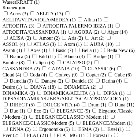
WasserKRAFT (
1
)
Коллекция
Acros (
3
)
AELITA (
13
)
AELITA/VITA/VIOLA/MEDEA (
1
)
Afina (
1
)
AFRODITA (
3
)
AFRODITA PALERMO IBIZA (
1
)
AFRODITA/CASSANDRA (
1
)
AGORA (
2
)
Aiger (
14
)
ALISA (
2
)
Amour (
2
)
Aris (
2
)
Art (
2
)
ASSOL (
4
)
ATLAS (
3
)
Atom (
1
)
AURA (
10
)
Avanti (
1
)
Axes (
1
)
Basic (
7
)
Bella (
1
)
Bella New (
6
)
Bianca (
5
)
Bild (
11
)
Blanco (
3
)
Bridge (
1
)
Bumble (
8
)
Calipso (
3
)
CALYPSO (
2
)
CASSANDRA (
2
)
CATANIA (
10
)
CLASSIC (
6
)
Cloud (
4
)
Coda (
4
)
Convey (
9
)
Copter (
2
)
Cube (
6
)
Damelia (
9
)
Danaya (
2
)
Daniela (
3
)
Darina (
4
)
Desire (
1
)
DIANA (
18
)
DINAMICA (
2
)
DINAMIKA (
2
)
DINAMIKA/AELITA (
1
)
DIPSA (
1
)
DIPSA/DINAMIKA/LIBRA/AELITA/CALYPSO/AGORA (
1
)
DIRECT (
5
)
DOLCE VITA (
4
)
Drum (
1
)
Duna (
11
)
Duo (
1
)
Eco (
2
)
ELEGANCE (
9
)
Elegance /Classic
/ Modern (
1
)
ELEGANCE/CLASSIC/ Modern (
1
)
ELEGANCE/CLASSIC/Modern (
5
)
ELEGANCE/Modern (
1
)
ENNA (
2
)
Ergonomika (
5
)
ESMA (
2
)
Estel (
1
)
Ever (
2
)
FLAT (
21
)
FLAT MG (
1
)
Forest (
1
)