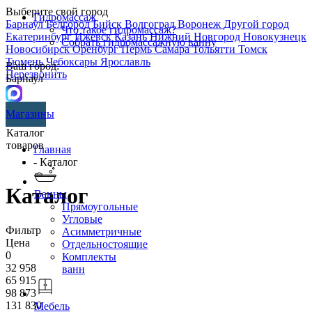
Выберите свой город
Гидромассаж
Барнаул
Белгород
Бийск
Волгоград
Воронеж
Другой город
Что такое гидромассаж?
Екатеринбург
Ижевск
Казань
Нижний Новгород
Новокузнецк
Собрать гидромассажную ванну
Новосибирск
Оренбург
Пермь
Самара
Тольятти
Томск
Тюмень
Чебоксары
Ярославль
Ваш город:
Перезвонить
Барнаул
Магазины
Каталог
товаров
Главная
- Каталог
Каталог
Ванны
Прямоугольные
Угловые
Фильтр
Асимметричные
Цена
Отдельностоящие
0
Комплекты
32 958
ванн
65 915
98 873
131 830
Мебель