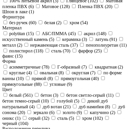
100% литьевой акрил (
3
)
Глянцевое (
102
)
Матовая
пленка ПВХ (
6
)
Матовое (
128
)
Пленка ПВХ (
20
)
Шпон в лаке (
1
)
Фурнитура
без ручек (
60
)
белая (
2
)
хром (
54
)
Материал
polytitan (
15
)
АБС/ПММА (
45
)
акрил (
148
)
искусственный камень (
5
)
керамика (
3
)
латунь (
91
)
металл (
2
)
нержавеющая сталь (
37
)
пенополиуретан (
11
)
полистирол (
118
)
сталь (
70
)
фарфор (
25
)
фаянс (
15
)
Форма
асимметричные (
78
)
Г-образный (
7
)
квадратная (
2
)
круглые (
4
)
овальная (
8
)
округлая (
7
)
по форме
ванны (
10
)
прямой (
8
)
прямоугольная (
40
)
прямоугольные (
88
)
угловые (
9
)
Цвет
белый (
561
)
бетон (
3
)
бетон светло-серый (
11
)
бетон темно-серый (
10
)
голубой (
5
)
дикий дуб
натуральный (
4
)
дуб вотан (
21
)
дуб намибия (
8
)
дуб
сонома (
20
)
зеркало (
6
)
золото (
9
)
капучино (
2
)
оникс (
1
)
серый (
32
)
сталь (
5
)
хром (
102
)
черный (
104
)
Расположение перелива