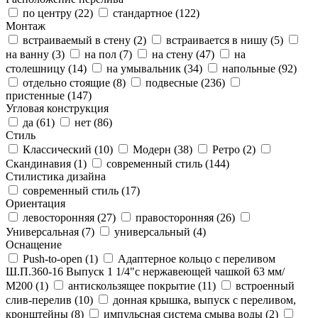
по центру (
22
)
стандартное (
122
)
Монтаж
встраиваемый в стену (
2
)
встраивается в нишу (
5
)
на ванну (
3
)
на пол (
7
)
на стену (
47
)
на
столешницу (
14
)
на умывальник (
34
)
напольные (
92
)
отдельно стоящие (
8
)
подвесные (
236
)
пристенные (
147
)
Угловая конструкция
да (
61
)
нет (
86
)
Стиль
Классический (
10
)
Модерн (
38
)
Ретро (
2
)
Скандинавия (
1
)
современный стиль (
144
)
Стилистика дизайна
современный стиль (
17
)
Ориентация
левосторонняя (
27
)
правосторонняя (
26
)
Универсальная (
7
)
универсальный (
4
)
Оснащение
Push-to-open (
1
)
Адаптерное кольцо с переливом
Ш.П.360-16 Выпуск 1 1/4"с нержавеющей чашкой 63 мм/
М200 (
1
)
антискользящее покрытие (
11
)
встроенный
слив-перелив (
10
)
донная крышка, выпуск с переливом,
кронштейны (
8
)
импульсная система смыва воды (
2
)