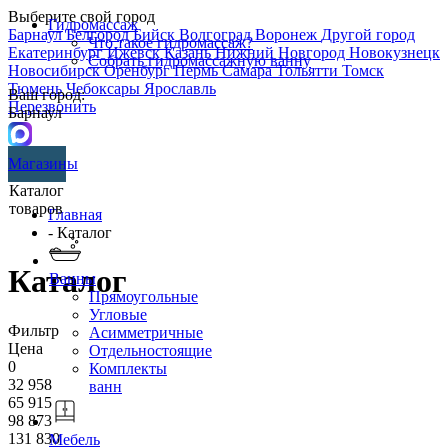
Выберите свой город
Гидромассаж
Барнаул
Белгород
Бийск
Волгоград
Воронеж
Другой город
Что такое гидромассаж?
Екатеринбург
Ижевск
Казань
Нижний Новгород
Новокузнецк
Собрать гидромассажную ванну
Новосибирск
Оренбург
Пермь
Самара
Тольятти
Томск
Тюмень
Чебоксары
Ярославль
Ваш город:
Перезвонить
Барнаул
Магазины
Каталог
товаров
Главная
- Каталог
Каталог
Ванны
Прямоугольные
Угловые
Фильтр
Асимметричные
Цена
Отдельностоящие
0
Комплекты
32 958
ванн
65 915
98 873
131 830
Мебель