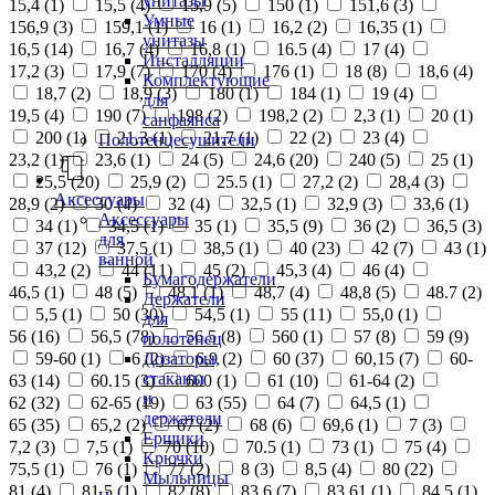
унитазы
15,4 (
1
)
15,5 (
4
)
15,9 (
5
)
150 (
1
)
151,6 (
3
)
Умные
156,9 (
3
)
159,1 (
1
)
16 (
1
)
16,2 (
2
)
16,35 (
1
)
унитазы
16,5 (
14
)
16,7 (
4
)
16,8 (
1
)
16.5 (
4
)
17 (
4
)
Инсталляции
17,2 (
3
)
17,9 (
7
)
170 (
4
)
176 (
1
)
18 (
8
)
18,6 (
4
)
Комплектующие
18,7 (
2
)
18,9 (
3
)
180 (
1
)
184 (
1
)
19 (
4
)
для
19,5 (
4
)
190 (
7
)
198 (
2
)
198,2 (
2
)
2,3 (
1
)
20 (
1
)
санфаянса
200 (
1
)
21,3 (
1
)
21,7 (
1
)
22 (
2
)
23 (
4
)
Полотенцесушители
23,2 (
1
)
23,6 (
1
)
24 (
5
)
24,6 (
20
)
240 (
5
)
25 (
1
)
25,5 (
20
)
25,9 (
2
)
25.5 (
1
)
27,2 (
2
)
28,4 (
3
)
Аксессуары
28,9 (
2
)
30 (
4
)
32 (
4
)
32,5 (
1
)
32,9 (
3
)
33,6 (
1
)
Аксессуары
34 (
1
)
34,5 (
1
)
35 (
1
)
35,5 (
9
)
36 (
2
)
36,5 (
3
)
для
37 (
12
)
37,5 (
1
)
38,5 (
1
)
40 (
23
)
42 (
7
)
43 (
1
)
ванной
43,2 (
2
)
44 (
11
)
45 (
2
)
45,3 (
4
)
46 (
4
)
Бумагодержатели
46,5 (
1
)
48 (
5
)
48,1 (
1
)
48,7 (
4
)
48,8 (
5
)
48.7 (
2
)
Держатели
5,5 (
1
)
50 (
30
)
54,5 (
1
)
55 (
11
)
55,0 (
1
)
для
56 (
16
)
56,5 (
78
)
56.5 (
8
)
560 (
1
)
57 (
8
)
59 (
9
)
полотенец
Дозаторы,
59-60 (
1
)
6 (
2
)
6,9 (
2
)
60 (
37
)
60,15 (
7
)
60-
стаканы
63 (
14
)
60.15 (
3
)
600 (
1
)
61 (
10
)
61-64 (
2
)
и
62 (
32
)
62-65 (
19
)
63 (
55
)
64 (
7
)
64,5 (
1
)
держатели
65 (
35
)
65,2 (
2
)
67 (
2
)
68 (
6
)
69,6 (
1
)
7 (
3
)
Ершики
7,2 (
3
)
7,5 (
1
)
70 (
10
)
70.5 (
1
)
73 (
1
)
75 (
4
)
Крючки
75,5 (
1
)
76 (
1
)
77 (
2
)
8 (
3
)
8,5 (
4
)
80 (
22
)
Мыльницы
81 (
4
)
81,5 (
1
)
82 (
8
)
83,6 (
7
)
83,61 (
1
)
84,5 (
1
)