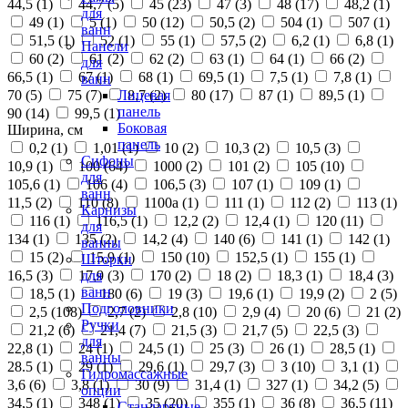
44,5 (
1
)
44,7 (
5
)
45 (
23
)
47 (
3
)
48 (
17
)
48,2 (
1
)
для
49 (
1
)
5 (
1
)
50 (
12
)
50,5 (
2
)
504 (
1
)
507 (
1
)
ванн
51,5 (
1
)
52 (
1
)
55 (
1
)
57,5 (
2
)
6,2 (
1
)
6,8 (
1
)
Панели
60 (
2
)
61 (
2
)
62 (
2
)
63 (
1
)
64 (
1
)
66 (
2
)
для
66,5 (
1
)
67 (
1
)
68 (
1
)
69,5 (
1
)
7,5 (
1
)
7,8 (
1
)
ванн
70 (
5
)
75 (
7
)
8,7 (
2
)
80 (
17
)
87 (
1
)
89,5 (
1
)
Лицевая
панель
90 (
14
)
99,5 (
1
)
Боковая
Ширина, см
панель
0,2 (
1
)
1,01 (
1
)
10 (
2
)
10,3 (
2
)
10,5 (
3
)
Сифоны
10,9 (
1
)
100 (
64
)
1000 (
2
)
101 (
2
)
105 (
10
)
для
105,6 (
1
)
106 (
4
)
106,5 (
3
)
107 (
1
)
109 (
1
)
ванн
11,5 (
2
)
110 (
8
)
1100а (
1
)
111 (
1
)
112 (
2
)
113 (
1
)
Карнизы
116 (
1
)
116,5 (
1
)
12,2 (
2
)
12,4 (
1
)
120 (
11
)
для
134 (
1
)
135 (
2
)
14,2 (
4
)
140 (
6
)
141 (
1
)
142 (
1
)
ванны
15 (
2
)
15,9 (
1
)
150 (
10
)
152,5 (
1
)
155 (
1
)
Шторки
16,5 (
3
)
17,9 (
3
)
170 (
2
)
18 (
2
)
18,3 (
1
)
18,4 (
3
)
для
ванн
18,5 (
1
)
180 (
6
)
19 (
3
)
19,6 (
1
)
19,9 (
2
)
2 (
5
)
Подголовники
2,5 (
108
)
2,7 (
2
)
2,8 (
10
)
2,9 (
4
)
20 (
6
)
21 (
2
)
Ручки
21,2 (
6
)
21,4 (
7
)
21,5 (
3
)
21,7 (
5
)
22,5 (
3
)
для
22,8 (
1
)
24 (
1
)
24,5 (
1
)
25 (
3
)
26 (
1
)
28,5 (
1
)
ванны
28.5 (
1
)
29 (
1
)
29,6 (
1
)
29,7 (
3
)
3 (
10
)
3,1 (
1
)
Гидромассажные
3,6 (
6
)
3,8 (
1
)
30 (
9
)
31,4 (
1
)
327 (
1
)
34,2 (
5
)
опции
34,5 (
1
)
348 (
1
)
35 (
20
)
355 (
1
)
36 (
8
)
36,5 (
11
)
Стандартные