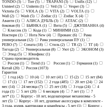
TONDO (
3
)
Torr (
5
)
TRAPANI (
3
)
Unifix (
12
)
Unisteel (
2
)
Uniterm (
1
)
Veil (
3
)
Vesper (
3
)
Victoria (
5
)
VIOLA (
3
)
VITA (
2
)
VOLTA (
1
)
Wall (
2
)
Wash (
5
)
Zodiac (
1
)
Zodiac X (
4
)
Аванти (
1
)
АЛИСА ДУБЛЬ (
3
)
АТЛАС (
2
)
боковая (
6
)
БЬЯНКА (
1
)
Вита (
5
)
ДЖУЛИАННА (
4
)
Классик (
3
)
Кода (
1
)
МИНИМИ (
12
)
Ноктюрн (
1
)
Нота New (
4
)
Прованс (
6
)
Рама
универсальная (
12
)
Рама универсальная ПУ (
1
)
РЕВО (
7
)
Соната (
18
)
Стиль (
2
)
ТR (
2
)
ТГ (
4
)
Тигода (
2
)
Универсальная (
8
)
Уют (
2
)
ЭКОНОМ (
3
)
Этюд (
5
)
Юнификс (
1
)
Страна производитель
Россия (
1
)
Trend (
1
)
Россия (
1
)
Германия (
1
)
Китай (
20
)
Россия (
1073
)
Гарантия
1 год (
42
)
10 (
4
)
10 лет (
41
)
15 (
2
)
15 лет (
84
)
17 (
1
)
17 лет (
152
)
2 года (
485
)
20 лет (
24
)
24
мес (
14
)
24 месяца (
7
)
25 лет (
18
)
3 года (
24
)
4
года (
1
)
5 лет (
20
)
6 месяцев (
4
)
7 лет (
1
)
7
лет* (
1
)
Корпус - 10 лет, водозапорные механизмы - 5
лет (
5
)
Корпус - 10 лет, душевые аксессуары в комплекте -
3 года, излив, картриджи и кранбуксы - 5 лет (
1
)
Корпус -