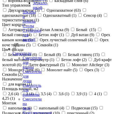
воронка-водоворот (
3
)
каскадный слив (
6
)
Зеркало-
Тип управления
шкаф
Двухзахватное (
5
)
Однозахватное (
63
)
Шкафы
однозахватные (
18
)
Однозахватный (
1
)
Сенсор (
4
)
и
термостатические (
1
)
пеналы
Цвет корпуса
Столы
Антрацит (
18
)
Белая Аляска (
9
)
Белый (
15
)
Стульчики
Белый глянец (
4
)
Бетон лофт (
1
)
Дуб ватан (
9
)
Орех
для
ванной
каньон коньяк (
5
)
Орех лучистый солнечный (
4
)
Орех
ноче тортона (
5
)
Секвойя (
1
)
Цвет фасада
Смесители
Белая Аляска (
6
)
Белый (
8
)
Белый глянец (
15
)
Смесители
белый матовый перламутр (
1
)
Бетон лофт (
2
)
Дуб крафт
для
золотой (
6
)
Латте фактурный (
5
)
Монолит Айсберг (
3
)
ванны
Монолит Дарк (
6
)
Монолит найт (
5
)
Орех (
3
)
Смесители
Секвойя (
2
)
для
Назначение
душа
для ванны (
1
)
Смеситель
Площадь ванной, м2
для
2,6 (
4
)
3 (
4
)
3,5 (
4
)
3,6 (
1
)
3,9 (
1
)
4 (
1
)
раковины
4,25 (
1
)
Смесители
Монтаж
на
напольная (
6
)
напольный (
4
)
Подвесная (
15
)
биде
Комплектующие
Подвесное (
1
)
подвесной (
10
)
пристенный (
2
)