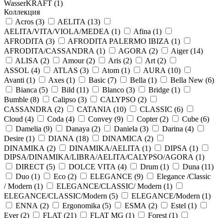
WasserKRAFT (
1
)
Коллекция
Acros (
3
)
AELITA (
13
)
AELITA/VITA/VIOLA/MEDEA (
1
)
Afina (
1
)
AFRODITA (
3
)
AFRODITA PALERMO IBIZA (
1
)
AFRODITA/CASSANDRA (
1
)
AGORA (
2
)
Aiger (
14
)
ALISA (
2
)
Amour (
2
)
Aris (
2
)
Art (
2
)
ASSOL (
4
)
ATLAS (
3
)
Atom (
1
)
AURA (
10
)
Avanti (
1
)
Axes (
1
)
Basic (
7
)
Bella (
1
)
Bella New (
6
)
Bianca (
5
)
Bild (
11
)
Blanco (
3
)
Bridge (
1
)
Bumble (
8
)
Calipso (
3
)
CALYPSO (
2
)
CASSANDRA (
2
)
CATANIA (
10
)
CLASSIC (
6
)
Cloud (
4
)
Coda (
4
)
Convey (
9
)
Copter (
2
)
Cube (
6
)
Damelia (
9
)
Danaya (
2
)
Daniela (
3
)
Darina (
4
)
Desire (
1
)
DIANA (
18
)
DINAMICA (
2
)
DINAMIKA (
2
)
DINAMIKA/AELITA (
1
)
DIPSA (
1
)
DIPSA/DINAMIKA/LIBRA/AELITA/CALYPSO/AGORA (
1
)
DIRECT (
5
)
DOLCE VITA (
4
)
Drum (
1
)
Duna (
11
)
Duo (
1
)
Eco (
2
)
ELEGANCE (
9
)
Elegance /Classic
/ Modern (
1
)
ELEGANCE/CLASSIC/ Modern (
1
)
ELEGANCE/CLASSIC/Modern (
5
)
ELEGANCE/Modern (
1
)
ENNA (
2
)
Ergonomika (
5
)
ESMA (
2
)
Estel (
1
)
Ever (
2
)
FLAT (
21
)
FLAT MG (
1
)
Forest (
1
)