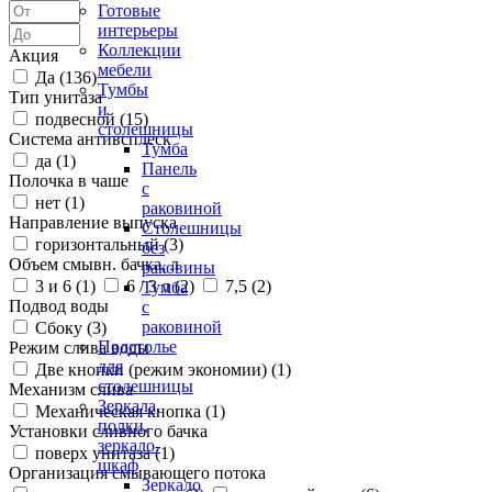
Готовые
интерьеры
Коллекции
Акция
мебели
Да (
136
)
Тумбы
Тип унитаза
и
подвесной (
15
)
столешницы
Система антивсплеск
Тумба
да (
1
)
Панель
Полочка в чаше
с
нет (
1
)
раковиной
Направление выпуска
Столешницы
горизонтальный (
3
)
без
Объем смывн. бачка, л
раковины
3 и 6 (
1
)
6 / 3 л (
2
)
7,5 (
2
)
Тумба
Подвод воды
с
раковиной
Сбоку (
3
)
Подстолье
Режим слива воды
для
Две кнопки (режим экономии) (
1
)
столешницы
Механизм слива
Зеркала,
Механическая кнопка (
1
)
полки,
Установки сливного бачка
зеркало-
поверх унитаза (
1
)
шкаф
Организация смывающего потока
Зеркало