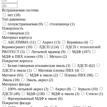
Встраиваемая система
нет (
18
)
Тип раковины
полувстраиваемая (
9
)
столешница (
1
)
Поверхность
глянцевая (
1
)
Материал корпуса
АБС/ПММА (
11
)
Акрил (
13
)
Керамика (
4
)
Керамогранит (
10
)
ЛДСП (
124
)
ЛДСП с технологией
PROTECT (
3
)
Литьевой мрамор (
9
)
МДФ (
187
)
МДФ в ПВХ пленке (
19
)
Металл (
2
)
Покрытие корпуса
Белая глянцевая итальянская эмаль (
3
)
ЛДСП (
62
)
ЛДСП в эмали (
1
)
Матовая пленка ПВХ (
4
)
Матовое (
65
)
МДФ в эмали (
2
)
Пленка ПВХ (
96
)
Эмаль (
18
)
Эмаль, акрил (
2
)
Материал фасада
100% литьевой акрил (
3
)
Акрил (
8
)
Зеркало (
10
)
ЛДСП (
49
)
МДФ (
238
)
МДФ в эмали (
3
)
Стекло (
1
)
Фрезерованный МДФ в эмале (
6
)
Покрытие фасада