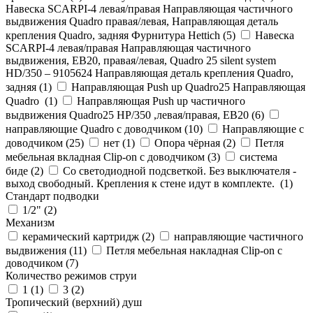
Навеска SCARPI-4 левая/правая Направляющая частичного
выдвижения Quadro правая/левая, Направляющая деталь
крепления Quadro, задняя Фурнитура Hettich (
5
)
Навеска
SCARPI-4 левая/правая Направляющая частичного
выдвижения, ЕВ20, правая/левая, Quadro 25 silent system
HD/350 – 9105624 Направляющая деталь крепления Quadro,
задняя (
1
)
Направляющая Push up Quadro25 Направляющая
Quadro (
1
)
Направляющая Push up частичного
выдвижения Quadro25 НР/350 ,левая/правая, ЕВ20 (
6
)
направляющие Quadro с доводчиком (
10
)
Направляющие с
доводчиком (
25
)
нет (
1
)
Опора чёрная (
2
)
Петля
мебельная вкладная Clip-on с доводчиком (
3
)
система
биде (
2
)
Со светодиодной подсветкой. Без выключателя -
выход свободный. Крепления к стене идут в комплекте. (
1
)
Стандарт подводки
1/2" (
2
)
Механизм
керамический картридж (
2
)
направляющие частичного
выдвижения (
11
)
Петля мебельная накладная Clip-on с
доводчиком (
7
)
Количество режимов струи
1 (
1
)
3 (
2
)
Тропический (верхний) душ