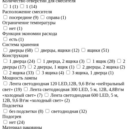
Количество отверстий для смесителя
1 (
1
)
1 (
14
)
Расположение смесителя
посередине (
9
)
справа (
1
)
Ограничение температуры
нет (
1
)
Функция экономии расхода
есть (
1
)
Система хранения
дверцы (
68
)
дверцы, ящики (
12
)
ящики (
51
)
Конструкция
1 дверца (
24
)
1 дверца, 2 ящика (
3
)
1 ящик (
28
)
2
дверцы (
17
)
2 дверцы, 1 ящик (
1
)
2 дверцы, 2 ящика (
2
)
2 ящика (
33
)
3 ящика (
4
)
3 ящика, 1 дверца (
1
)
Мощность лампы
Лента светодиодная 120 LED,12В, 9,6 Вт\м «нейтральный
свет» (
19
)
Лента светодиодная 300 LED, 5 м, 12В, 4,8Вт\м
«холодный свет» (
7
)
Лента светодиодная 600 LED, 5 м,
12В, 9,6 Вт\м «холодный свет» (
2
)
Подсветка
без подсветки (
8
)
светодиодная (
32
)
Подогрев
нет (
24
)
Материал раковины