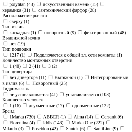
polytitan (
43
)
искусственный камень (
15
)
керамика (
31
)
сантехнический фарфор (
28
)
Расположение рычага
сверху (
1
)
Тип излива
каскадная (
1
)
поворотный (
9
)
фиксированный (
48
)
Выдвижной излив
нет (
19
)
Тип подводки
1217 (
1
)
Подключается к общей эл. сети комнаты (
1
)
Количество монтажных отверстий
1 (
48
)
2 (
41
)
3 (
2
)
Тип дивертора
Без дивертора (
11
)
Вытяжной (
1
)
Интегрированный
в излив (
6
)
Поворотный (
25
)
Гидромассаж
не устанавливается (
41
)
устанавливается (
108
)
Количество человек
1 (
16
)
двухместные (
17
)
одноместные (
122
)
Бренд
1Marka (
730
)
ABBER (
1
)
Aima (
14
)
Cersanit (
6
)
Florentina (
4
)
Iddis (
148
)
Marka One (
222
)
Milardo (
3
)
Poseidon (
42
)
Santek (
6
)
SantiLine (
9
)