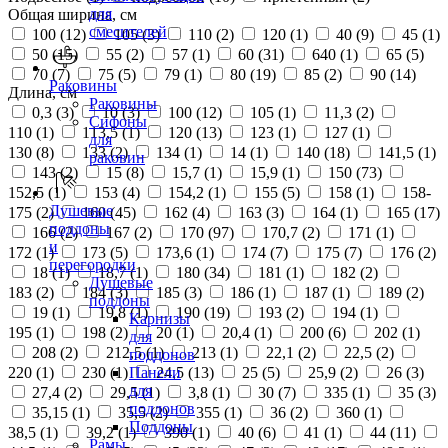
для
Общая ширина, см
смесителей
100 (
12
)
105 (
3
)
110 (
2
)
120 (
1
)
40 (
9
)
45 (
1
)
50 (
15
)
55 (
2
)
57 (
1
)
60 (
31
)
640 (
1
)
65 (
5
)
70 (
7
)
75 (
5
)
79 (
1
)
80 (
19
)
85 (
2
)
90 (
14
)
Раковины
Длина, см
Раковины
0,3 (
3
)
10 (
3
)
100 (
12
)
105 (
1
)
11,3 (
2
)
Сифоны
110 (
1
)
113,5 (
1
)
120 (
13
)
123 (
1
)
127 (
1
)
для
130 (
8
)
133 (
2
)
134 (
1
)
14 (
1
)
140 (
18
)
141,5 (
1
)
раковин
143 (
2
)
15 (
8
)
15,7 (
1
)
15,9 (
1
)
150 (
73
)
152,5 (
1
)
153 (
4
)
154,2 (
1
)
155 (
5
)
158 (
1
)
158-
Душевые
175 (
2
)
160 (
45
)
162 (
4
)
163 (
3
)
164 (
1
)
165 (
17
)
поддоны
166 (
2
)
167 (
2
)
170 (
97
)
170,7 (
2
)
171 (
1
)
и
172 (
1
)
173 (
5
)
173,6 (
1
)
174 (
7
)
175 (
7
)
176 (
2
)
перегородки
18 (
1
)
18,7 (
1
)
180 (
34
)
181 (
1
)
182 (
2
)
Душевые
183 (
2
)
184 (
3
)
185 (
3
)
186 (
1
)
187 (
1
)
189 (
2
)
поддоны
19 (
1
)
19,8 (
1
)
190 (
19
)
193 (
2
)
194 (
1
)
Карнизы
195 (
1
)
198 (
2
)
20 (
1
)
20,4 (
1
)
200 (
6
)
202 (
1
)
для
208 (
2
)
212,5 (
1
)
213 (
1
)
22,1 (
2
)
22,5 (
2
)
поддонов
220 (
1
)
230 (
1
)
24,5 (
13
)
25 (
5
)
25,9 (
2
)
26 (
3
)
Панели
для
27,4 (
2
)
29,5 (
1
)
3,8 (
1
)
30 (
7
)
335 (
1
)
35 (
3
)
поддонов
35,15 (
1
)
35,5 (
2
)
355 (
1
)
36 (
2
)
360 (
1
)
Поддоны
38,5 (
1
)
39,2 (
1
)
390 (
1
)
40 (
6
)
41 (
1
)
44 (
11
)
Рамы