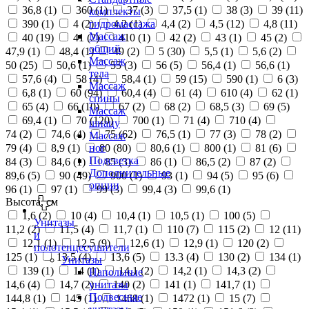
36,8 (
1
)
360 (
1
)
37 (
3
)
37,5 (
1
)
38 (
3
)
39 (
11
)
комплекты
390 (
1
)
4 (
2
)
4,2 (
1
)
4,4 (
2
)
4,5 (
12
)
4,8 (
11
)
гидромассажа
Массаж
40 (
19
)
41 (
2
)
410 (
1
)
42 (
2
)
43 (
1
)
45 (
2
)
общий
47,9 (
1
)
48,4 (
1
)
49 (
2
)
5 (
30
)
5,5 (
1
)
5,6 (
2
)
Массаж
50 (
25
)
50,6 (
1
)
55 (
3
)
56 (
5
)
56,4 (
1
)
56,6 (
1
)
тела
57,6 (
4
)
58 (
4
)
58,4 (
1
)
59 (
15
)
590 (
1
)
6 (
3
)
Массаж
6,8 (
1
)
60 (
94
)
60,4 (
4
)
61 (
4
)
610 (
4
)
62 (
1
)
спины
65 (
4
)
66 (
10
)
67 (
2
)
68 (
2
)
68,5 (
3
)
69 (
5
)
Массаж
69,4 (
1
)
70 (
120
)
700 (
1
)
71 (
4
)
710 (
4
)
шиацу
74 (
2
)
74,6 (
4
)
75 (
62
)
76,5 (
1
)
77 (
3
)
78 (
2
)
Массаж
79 (
4
)
8,9 (
1
)
80 (
80
)
80,6 (
1
)
800 (
1
)
81 (
6
)
ног
Подсветка
84 (
3
)
84,6 (
1
)
85 (
3
)
86 (
1
)
86,5 (
2
)
87 (
2
)
Дополнительные
89,6 (
5
)
90 (
49
)
900 (
1
)
93 (
1
)
94 (
5
)
95 (
6
)
опции
96 (
1
)
97 (
1
)
99 (
3
)
99,4 (
3
)
99,6 (
1
)
Высота, см
1,6 (
2
)
10 (
4
)
10,4 (
1
)
10,5 (
1
)
100 (
5
)
Унитазы
11,2 (
2
)
11,5 (
4
)
11,7 (
1
)
110 (
7
)
115 (
2
)
12 (
11
)
и
12,1 (
1
)
12,5 (
9
)
12,6 (
1
)
12,9 (
1
)
120 (
2
)
полотенцесушители
125 (
1
)
13,5 (
4
)
13,6 (
5
)
13.3 (
4
)
130 (
2
)
134 (
1
)
Унитазы
139 (
1
)
14 (
1
)
14,1 (
2
)
14,2 (
1
)
14,3 (
2
)
Напольные
14,6 (
4
)
14,7 (
2
)
140 (
2
)
141 (
1
)
141,7 (
1
)
унитазы
Подвесные
144,8 (
1
)
145 (
1
)
1468 (
1
)
1472 (
1
)
15 (
7
)