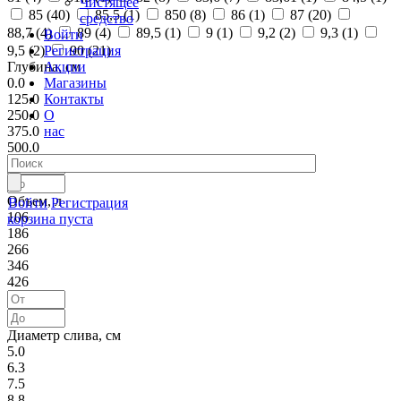
Чистящее
85 (
40
)
85,5 (
1
)
850 (
8
)
86 (
1
)
87 (
20
)
средство
88,7 (
4
)
89 (
4
)
89,5 (
1
)
9 (
1
)
9,2 (
2
)
9,3 (
1
)
Войти
Регистрация
9,5 (
2
)
90 (
21
)
Акции
Глубина, см
Магазины
0.0
Контакты
125.0
О
250.0
нас
375.0
500.0
Объем, л
Войти
Регистрация
106
корзина пуста
186
266
346
426
Диаметр слива, см
5.0
6.3
7.5
8.8