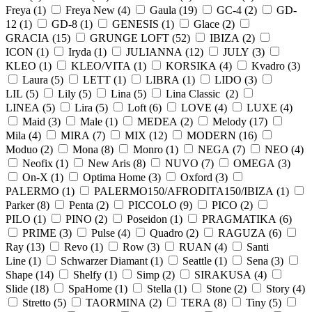
Freya (
1
)
Freya New (
4
)
Gaula (
19
)
GC-4 (
2
)
GD-
12 (
1
)
GD-8 (
1
)
GENESIS (
1
)
Glace (
2
)
GRACIA (
15
)
GRUNGE LOFT (
52
)
IBIZA (
2
)
ICON (
1
)
Iryda (
1
)
JULIANNA (
12
)
JULY (
3
)
KLEO (
1
)
KLEO/VITA (
1
)
KORSIKA (
4
)
Kvadro (
3
)
Laura (
5
)
LETT (
1
)
LIBRA (
1
)
LIDO (
3
)
LIL (
5
)
Lily (
5
)
Lina (
5
)
Lina Classic (
2
)
LINEA (
5
)
Lira (
5
)
Loft (
6
)
LOVE (
4
)
LUXE (
4
)
Maid (
3
)
Male (
1
)
MEDEA (
2
)
Melody (
17
)
Mila (
4
)
MIRA (
7
)
MIX (
12
)
MODERN (
16
)
Moduo (
2
)
Mona (
8
)
Monro (
1
)
NEGA (
7
)
NEO (
4
)
Neofix (
1
)
New Aris (
8
)
NUVO (
7
)
OMEGA (
3
)
On-X (
1
)
Optima Home (
3
)
Oxford (
3
)
PALERMO (
1
)
PALERMO150/AFRODITA150/IBIZA (
1
)
Parker (
8
)
Penta (
2
)
PICCOLO (
9
)
PICO (
2
)
PILO (
1
)
PINO (
2
)
Poseidon (
1
)
PRAGMATIKA (
6
)
PRIME (
3
)
Pulse (
4
)
Quadro (
2
)
RAGUZA (
6
)
Ray (
13
)
Revo (
1
)
Row (
3
)
RUAN (
4
)
Santi
Line (
1
)
Schwarzer Diamant (
1
)
Seattle (
1
)
Sena (
3
)
Shape (
14
)
Shelfy (
1
)
Simp (
2
)
SIRAKUSA (
4
)
Slide (
18
)
SpaHome (
1
)
Stella (
1
)
Stone (
2
)
Story (
4
)
Stretto (
5
)
TAORMINA (
2
)
TERA (
8
)
Tiny (
5
)