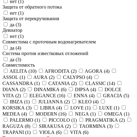
нет (
1
)
Защита от обратного потока
нет (
1
)
Защита от перекручивания
да (
3
)
Девиатор
нет (
1
)
Совместима с проточным водонагревателем
да (
4
)
Система против известковых отложений
да (
3
)
Совместимость
AELITA (
10
)
AFRODITA (
2
)
AGORA (
4
)
ASSOL (
1
)
AURA (
2
)
CALYPSO (
4
)
CASSANDRA (
1
)
CATANIA (
2
)
CLASSIC (
14
)
DIANA (
2
)
DINAMIKA (
6
)
DIPSA (
4
)
DOLCE
VITA (
2
)
ELEGANCE (
16
)
ENNA (
4
)
GRACIA (
5
)
IBIZA (
1
)
JULIANNA (
2
)
KLEO (
4
)
KORSIKA (
3
)
LIBRA (
4
)
LOVE (
1
)
LUXE (
1
)
MEDEA (
4
)
MODERN (
16
)
NEGA (
1
)
OMEGA (
1
)
PALERMO (
1
)
PICCOLO (
1
)
PRAGMATIKA (
2
)
RAGUZA (
8
)
SIRAKUSA (
2
)
TAORMINA (
3
)
TRAPANI (
1
)
VIOLA (
6
)
VITA (
6
)