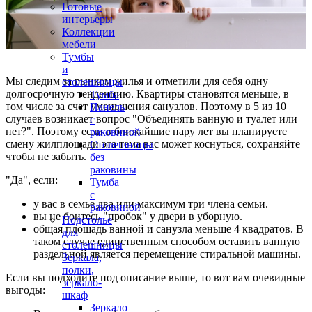
Готовые
интерьеры
Коллекции
мебели
Тумбы
и
Мы следим за рынком жилья и отметили для себя одну
столешницы
долгосрочную тенденцию. Квартиры становятся меньше, в
Тумба
том числе за счет уменьшения санузлов. Поэтому в 5 из 10
Панель
случаев возникает вопрос "Объединять ванную и туалет или
с
нет?". Поэтому если в ближайшие пару лет вы планируете
раковиной
смену жилплощади эта тема вас может коснуться, сохраняйте
Столешницы
чтобы не забыть.
без
раковины
"Да", если:
Тумба
с
у вас в семье два или максимум три члена семьи.
раковиной
вы не боитесь "пробок" у двери в уборную.
Подстолье
общая площадь ванной и санузла меньше 4 квадратов. В
для
таком случае единственным способом оставить ванную
столешницы
раздельной является перемещение стиральной машины.
Зеркала,
полки,
Если вы подходите под описание выше, то вот вам очевидные
зеркало-
выгоды:
шкаф
Зеркало