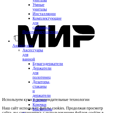
унитазы
Умные
унитазы
Инсталляции
Комплектующие
для
санфаянса
Полотенцесушители
Аксессуары
Аксессуары
для
ванной
Бумагодержатели
Держатели
для
полотенец
Дозаторы,
стаканы
и
держатели
Используем куки и рекомендательные технологии
Ершики
Крючки
Наш сайт использует файлы cookies. Продолжая просмотр
Мыльницы
сайта, вы соглашаетесь с использованием файлов cookies в