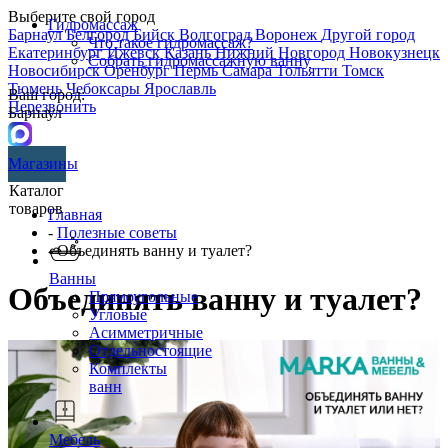
Выберите свой город
Гидромассаж
Барнаул
Белгород
Бийск
Волгоград
Воронеж
Другой город
Что такое гидромассаж?
Екатеринбург
Ижевск
Казань
Нижний Новгород
Новокузнецк
Собрать гидромассажную ванну
Новосибирск
Оренбург
Пермь
Самара
Тольятти
Томск
Тюмень
Чебоксары
Ярославль
Ваш город:
Перезвонить
Барнаул
Магазины
Каталог
товаров
Главная
-
Полезные советы
- Объединять ванну и туалет?
Ванны
Объединять ванну и туалет?
Прямоугольные
Угловые
Асимметричные
Отдельностоящие
Комплекты
ванн
Мебель