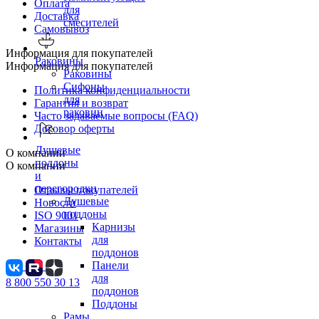
Оплата
для
Доставка
смесителей
Самовывоз
Информация для покупателей
Раковины
Информация для покупателей
Раковины
Сифоны
Политика конфиденциальности
для
Гарантия и возврат
раковин
Часто задаваемые вопросы (FAQ)
Договор оферты
Душевые
О компании
поддоны
О компании
и
перегородки
Отзывы покупателей
Душевые
Новости
поддоны
ISO 9001
Карнизы
Магазины
для
Контакты
поддонов
Панели
для
8 800 550 30 13
поддонов
Поддоны
Рамы