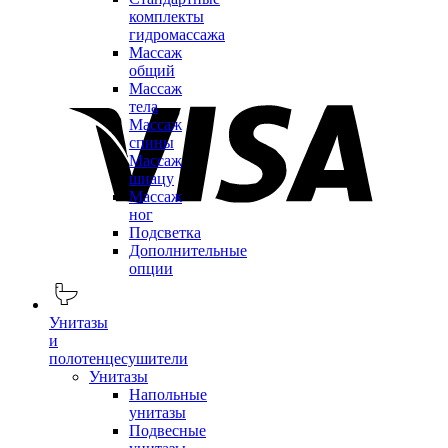
комплекты
гидромассажа
Массаж
общий
Массаж
тела
Массаж
спины
Массаж
шиацу
Массаж
ног
Подсветка
Дополнительные
опции
Унитазы
и
полотенцесушители
Унитазы
Напольные
унитазы
Подвесные