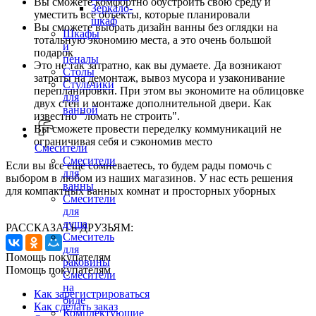
Вы сможете комфортно обустроить свою среду и
Зеркало-
уместить все объекты, которые планировали
шкаф
Вы сможете выбрать дизайн ванны без оглядки на
Шкафы
тотальную экономию места, а это очень большой
и
подарок
пеналы
Это не так затратно, как вы думаете. Да возникают
Столы
затраты на демонтаж, вывоз мусора и узаконивание
Стульчики
перепланировки. При этом вы экономите на облицовке
для
двух стен и монтаже дополнительной двери. Как
ванной
известно "ломать не строить".
Вы сможете провести переделку коммуникаций не
ограничивая себя и сэкономив место
Смесители
Смесители
Если вы все еще сомневаетесь, то будем рады помочь с
для
выбором в любом из наших магазинов. У нас есть решения
ванны
для компактных ванных комнат и просторных уборных
Смесители
для
душа
РАССКАЗАТЬ ДРУЗЬЯМ:
Смеситель
для
Помощь покупателям
раковины
Помощь покупателям
Смесители
на
Как зарегистрироваться
биде
Как сделать заказ
Комплектующие