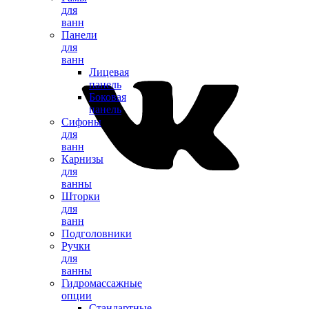
для
ванн
Панели
для
ванн
Лицевая
панель
Боковая
панель
Сифоны
для
ванн
Карнизы
для
ванны
Шторки
для
ванн
Подголовники
Ручки
для
ванны
Гидромассажные
опции
Стандартные