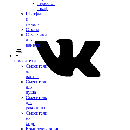
Зеркало-
шкаф
Шкафы
и
пеналы
Столы
Стульчики
для
ванной
Смесители
Смесители
для
ванны
Смесители
для
душа
Смеситель
для
раковины
Смесители
на
биде
Комплектующие