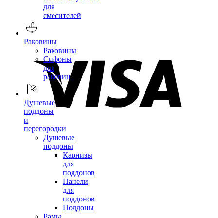
для
смесителей
Раковины
Раковины
Сифоны
для
раковин
Душевые
поддоны
и
перегородки
Душевые
поддоны
Карнизы
для
поддонов
Панели
для
поддонов
Поддоны
Рамы