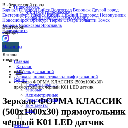
Выберите свой город
Гидромассаж
Барнаул
Белгород
Бийск
Волгоград
Воронеж
Другой город
Что такое гидромассаж?
Екатеринбург
Ижевск
Казань
Нижний Новгород
Новокузнецк
Собрать гидромассажную ванну
Новосибирск
Оренбург
Пермь
Самара
Тольятти
Томск
Тюмень
Чебоксары
Ярославль
Ваш город:
Перезвонить
Барнаул
Магазины
Каталог
товаров
Главная
-
Каталог
-
Мебель для ванной
-
Зеркала, полки, зеркало-шкаф для ванной
Ванны
- Зеркало ФОРМА КЛАССИК (500х1000х30)
Прямоугольные
прямоугольник черный К01 LED датчик
Угловые
Асимметричные
Зеркало ФОРМА КЛАССИК
Отдельностоящие
Комплекты
(500х1000х30) прямоугольник
ванн
черный К01 LED датчик
Мебель