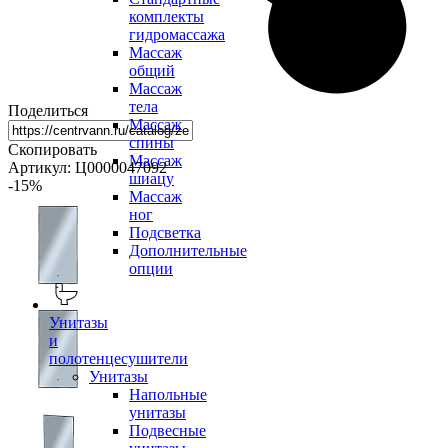
комплекты
гидромассажа
Массаж
общий
Массаж
тела
Поделиться
Массаж
спины
Скопировать
Массаж
Артикул: Ц0000047092
шиацу
-15
%
Массаж
ног
Подсветка
Дополнительные
опции
Унитазы
и
полотенцесушители
Унитазы
Напольные
унитазы
Подвесные