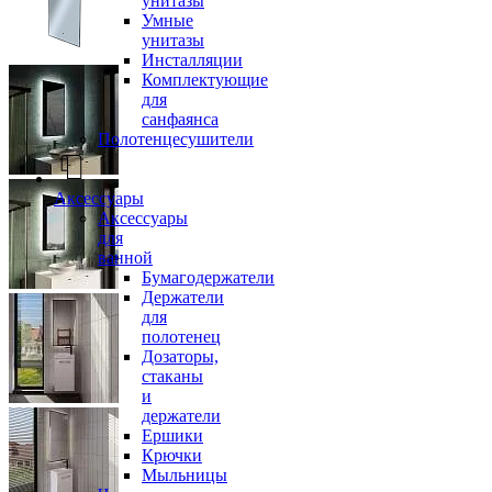
унитазы
Умные
унитазы
Инсталляции
Комплектующие
для
санфаянса
Полотенцесушители
Аксессуары
Аксессуары
для
ванной
Бумагодержатели
Держатели
для
полотенец
Дозаторы,
стаканы
и
держатели
Ершики
Крючки
Мыльницы