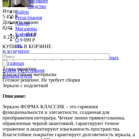
Чистящее
средство
Итого:
Войти
5 450 Р
Регистрация
Добавить опцию
Акции
8245
Магазины
Контакты
-1 454 Р
8 245 Р
О
9 699 Р
нас
КУПИТЬ
В КОРЗИНЕ
В КОРЗИНЕ
Товар можно купить
в рассрочку
в наших розничных
магазинах
2 года гарантии
Войти
Регистрация
Влагостойкие материалы
корзина пуста
Готовое решение. Не требует сборки
Зеркало с подсветкой
Описание:
Зеркало ФОРМА КЛАССИК – это гармония
функциональности и элегантности, созданная для
преображения интерьера. Четкие линии прямоугольника,
обрамленные черной окантовкой, гарантируют точное
отражение и акцентируют изысканность пространства.
Влагостойкое покрытие гарантирует долговечность зеркала, а