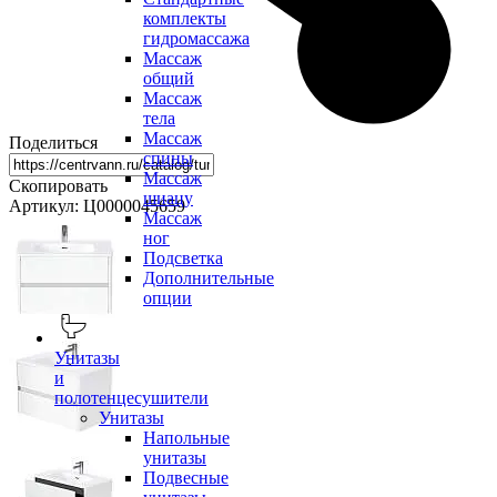
комплекты
гидромассажа
Массаж
общий
Массаж
тела
Массаж
Поделиться
спины
Массаж
Скопировать
шиацу
Артикул: Ц0000045659
Массаж
ног
Подсветка
Дополнительные
опции
Унитазы
и
полотенцесушители
Унитазы
Напольные
унитазы
Подвесные