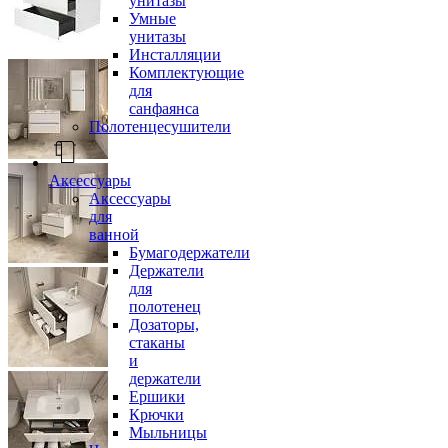
унитазы
Умные
унитазы
Инсталляции
Комплектующие
для
санфаянса
Полотенцесушители
Аксессуары
Аксессуары
для
ванной
Бумагодержатели
Держатели
для
полотенец
Дозаторы,
стаканы
и
держатели
Ершики
Крючки
Мыльницы