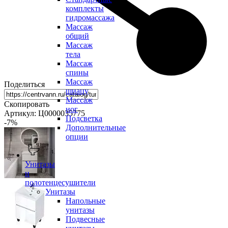
комплекты
гидромассажа
Массаж
общий
Массаж
тела
Массаж
спины
Массаж
Поделиться
шиацу
Массаж
Скопировать
ног
Артикул: Ц0000035775
Подсветка
-7
%
Дополнительные
опции
Унитазы
и
полотенцесушители
Унитазы
Напольные
унитазы
Подвесные