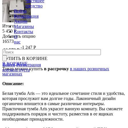
Чистящее
средство
Войти
Регистрация
Акции
Итого:
Магазины
5 450 Р
Контакты
Добавить опцию
О
16573
нас
-1 247 Р
16 573 Р
17 820 Р
КУПИТЬ
В КОРЗИНЕ
В КОРЗИНЕ
Войти
Регистрация
Товар можно купить
в рассрочку
в наших розничных
корзина пуста
магазинах
Описание:
Белая тумба Aris — это идеальное сочетание стиля и удобства,
которая прослужит вам долгие годы. Лаконичный дизайн
органично впишется в самые различные интерьеры.
Практичная тумба Aris украсит ванную комнату. Вы сможете
поддерживать порядок и чистоту, разместив в ее ящиках
необходимые принадлежности.