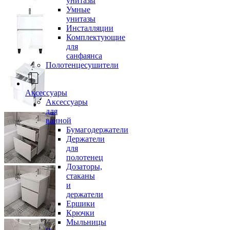
унитазы
Умные
унитазы
Инсталляции
Комплектующие
для
санфаянса
Полотенцесушители
Аксессуары
Аксессуары
для
ванной
Бумагодержатели
Держатели
для
полотенец
Дозаторы,
стаканы
и
держатели
Ершики
Крючки
Мыльницы